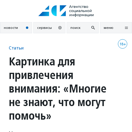
Перейти
к
содержанию
новости
сервисы
поиск
меню
18+
Статьи
Картинка для
привлечения
внимания: «Многие
не знают, что могут
помочь»