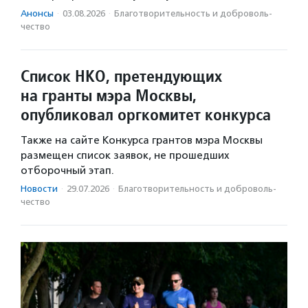
Анонсы
·
03.08.2026
·
Благотвори­тель­ность и доброволь­
чест­во
Список НКО, претендующих
на гранты мэра Москвы,
опубликовал оргкомитет конкурса
Также на сайте Конкурса грантов мэра Москвы
размещен список заявок, не прошедших
отборочный этап.
Новости
·
29.07.2026
·
Благотвори­тель­ность и доброволь­
чест­во