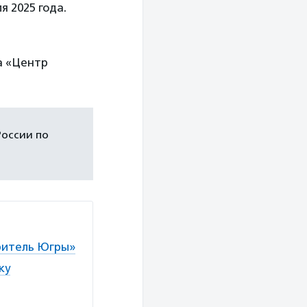
я 2025 года.
 «Центр
России по
оритель Югры»
ку