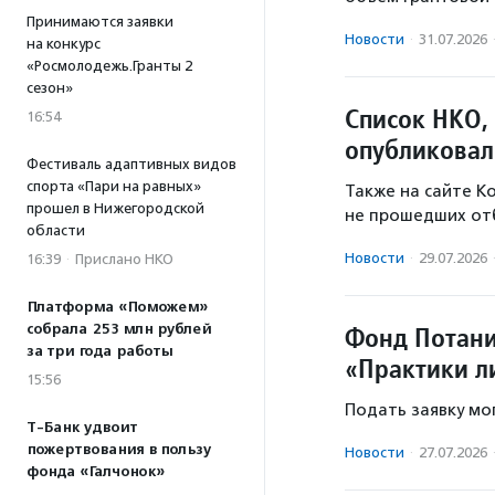
Принимаются заявки
Новости
·
31.07.2026
на конкурс
«Росмолодежь.Гранты 2
сезон»
Список НКО,
16:54
опубликовал
Фестиваль адаптивных видов
спорта «Пари на равных»
Также на сайте К
прошел в Нижегородской
не прошедших от
области
Новости
·
29.07.2026
16:39
·
Прислано НКО
Платформа «Поможем»
Фонд Потани
собрала 253 млн рублей
за три года работы
«Практики л
15:56
Подать заявку мо
Т-Банк удвоит
пожертвования в пользу
Новости
·
27.07.2026
фонда «Галчонок»