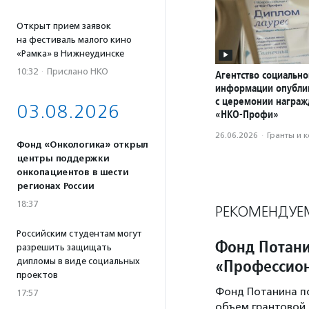
Открыт прием заявок
на фестиваль малого кино
«Рамка» в Нижнеудинске
10:32
·
Прислано НКО
Агентство социально
информации опубли
с церемонии награ
03.08.2026
«НКО-Профи»
26.06.2026
·
Гранты и 
Фонд «Онкологика» открыл
центры поддержки
онкопациентов в шести
регионах России
18:37
РЕКОМЕНДУЕ
Российским студентам могут
Фонд Потани
разрешить защищать
«Профессион
дипломы в виде социальных
проектов
Фонд Потанина п
17:57
объем грантовой 