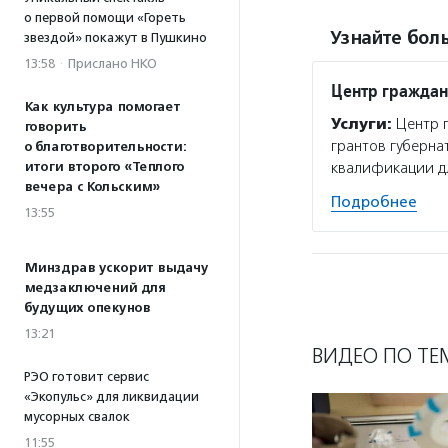
о первой помощи «Гореть
Узнайте боль
звездой» покажут в Пушкино
13:58
·
Прислано НКО
Центр граждан
Как культура помогает
Услуги:
Центр г
говорить
грантов губерна
о благотворительности:
квалификации дл
итоги второго «Теплого
вечера с Кольским»
Подробнее
13:55
Минздрав ускорит выдачу
медзаключений для
будущих опекунов
13:21
ВИДЕО ПО ТЕ
РЭО готовит сервис
«Экопульс» для ликвидации
мусорных свалок
11:55