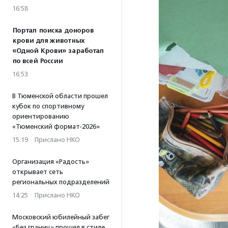
16:58
Портал поиска доноров
крови для животных
«Одной Крови» заработал
по всей России
16:53
В Тюменской области прошел
кубок по спортивному
ориентированию
«Тюменский формат-2026»
15:19
·
Прислано НКО
Организация «Радость»
открывает сеть
региональных подразделений
14:25
·
Прислано НКО
Московский юбилейный забег
«Без границ» прошел в стиле