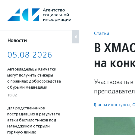
Перейти
к
содержанию
Статьи
Новости
В ХМАО
05.08.2026
на кон
Автовладельцы Камчатки
могут получить стикеры
Участвовать в
о правилах добрососедства
с бурыми медведями
преподавател
18:02
Гранты и конкурсы
,
О
Для родственников
пострадавших в результате
атаки беспилотников под
Геленджиком открыли
горячую линию