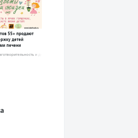
етов 55» продают
ержку детей
ями печени
аготвори­тель­ность и доброволь­чест­во
са