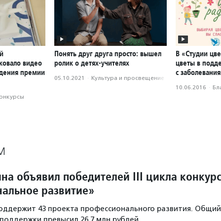
й
Понять друг друга просто: вышел
В «Студии цв
ковало видео
ролик о детях-учителях
цветы в подд
ждения премии
с заболевани
05.10.2021
·
Культура и просвещение
10.06.2016
·
Бл
конкурсы
М
на объявил победителей III цикла конкур
альное развитие»
оддержит 43 проекта профессионального развития. Общий
поддержки превысил 26,7 млн рублей.