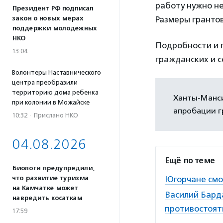
работу нужно не
Президент РФ подписал
Размеры грантов
закон о новых мерах
поддержки молодежных
НКО
Подробности и 
13:04
гражданских и 
Волонтеры Наставнического
центра преобразили
территорию дома ребенка
Ханты-Манси
при колонии в Можайске
апробации г
10:32
·
Прислано НКО
04.08.2026
Ещё по теме
Биологи предупредили,
Югорчане смо
что развитие туризма
на Камчатке может
Василий Бард
навредить косаткам
противостоят
17:59