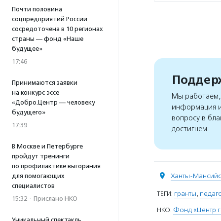
Почти половина
соцпредприятий России
сосредоточена в 10 регионах
страны — фонд «Наше
будущее»
17:46
Поддерж
Принимаются заявки
на конкурс эссе
Мы работаем, 
«Добро.Центр — человеку
информация и
будущего»
вопросу в бла
17:39
достигнем
В Москве и Петербурге
пройдут тренинги
по профилактике выгорания
Ханты-Мансийс
для помогающих
специалистов
ТЕГИ:
гранты
,
педаг
15:32
·
Прислано НКО
НКО:
Фонд «Центр г
Уникальный спектакль