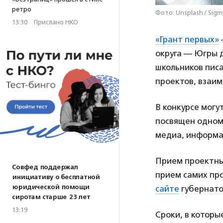
ретро
Фото: Unsplash / Sig
13:30
·
Прислано НКО
«Грант первых»
округа — Югры д
школьников писа
проектов, взаим
В конкурсе могу
посвящен одному
медиа, информа
Прием проектн
Совфед поддержал
прием самих про
инициативу о бесплатной
юридической помощи
сайте
губернато
сиротам старше 23 лет
13:19
Сроки, в которы