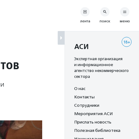
лента
поиск
меню
18+
АСИ
нтов
Экспертная организация
и информационное
агентство некоммерческого
сектора
 и
О нас
Контакты
Сотрудники
Мероприятия АСИ
Прислать новость
Полезная библиотека
Наши издания