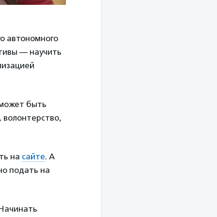
го автономного
ативы — научить
лизацией
 может быть
, волонтерство,
ть на
сайте
. А
но подать на
 Начинать