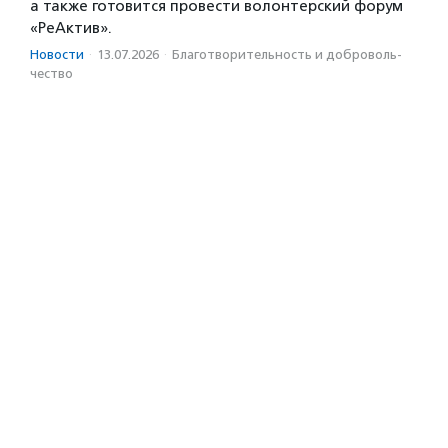
а также готовится провести волонтерский форум
«РеАктив».
Новости
·
13.07.2026
·
Благотвори­тель­ность и доброволь­
чест­во