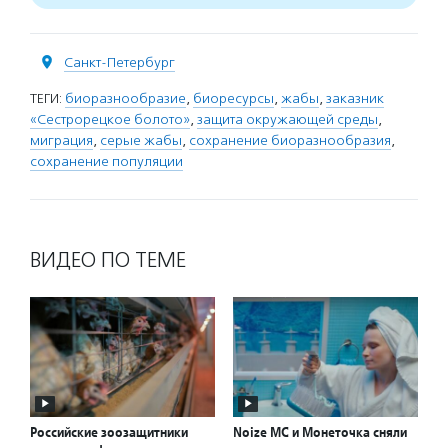
Санкт-Петербург
ТЕГИ:
биоразнообразие
,
биоресурсы
,
жабы
,
заказник
«Сестрорецкое болото»
,
защита окружающей среды
,
миграция
,
серые жабы
,
сохранение биоразнообразия
,
сохранение популяции
ВИДЕО ПО ТЕМЕ
Российские зоозащитники
Noize MС и Монеточка cняли