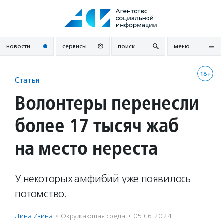
Перейти
к
содержанию
новости
сервисы
поиск
меню
18+
Статьи
Волонтеры перенесли
более 17 тысяч жаб
на место нереста
У некоторых амфибий уже появилось
потомство.
Дина Ивина
·
Окружающая среда
·
05.06.2024