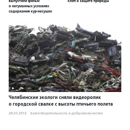
выпустили фильм
клип о защите природы
о негуманных условиях
содержания кур-несушек
Челябинские экологи сняли видеоролик
о городской свалке с высоты птичьего полета
28.03.2016
·
Благотвори­тель­ность и доброволь­чест­во