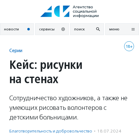
Перейти
к
содержанию
новости
сервисы
поиск
меню
18+
Серии
Кейс: рисунки
на стенах
Сотрудничество художников, а также не
умеющих рисовать волонтеров с
детскими больницами.
Благотвори­тель­ность и доброволь­чест­во
·
18.07.2024