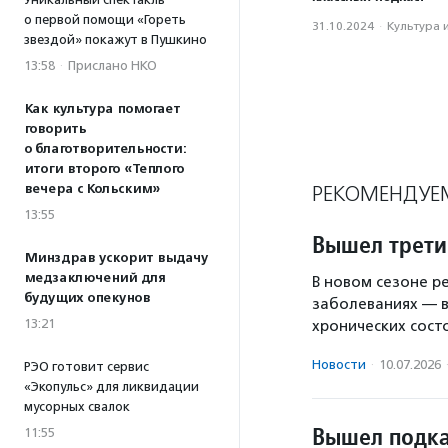
о первой помощи «Гореть
31.10.2024
·
Культура 
звездой» покажут в Пушкино
13:58
·
Прислано НКО
Как культура помогает
говорить
о благотворительности:
итоги второго «Теплого
вечера с Кольским»
РЕКОМЕНДУЕ
13:55
Вышел третий
Минздрав ускорит выдачу
медзаключений для
В новом сезоне р
будущих опекунов
заболеваниях — в
13:21
хронических сост
Новости
·
10.07.2026
РЭО готовит сервис
«Экопульс» для ликвидации
мусорных свалок
Вышел подка
11:55