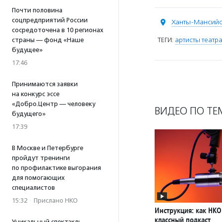
Почти половина
соцпредприятий России
Ханты-Мансийс
сосредоточена в 10 регионах
ТЕГИ:
артисты театра
страны — фонд «Наше
будущее»
17:46
Принимаются заявки
на конкурс эссе
«Добро.Центр — человеку
ВИДЕО ПО ТЕ
будущего»
17:39
В Москве и Петербурге
пройдут тренинги
по профилактике выгорания
для помогающих
специалистов
15:32
·
Прислано НКО
Инструкция: как НКО
классный подкаст
Уникальный спектакль