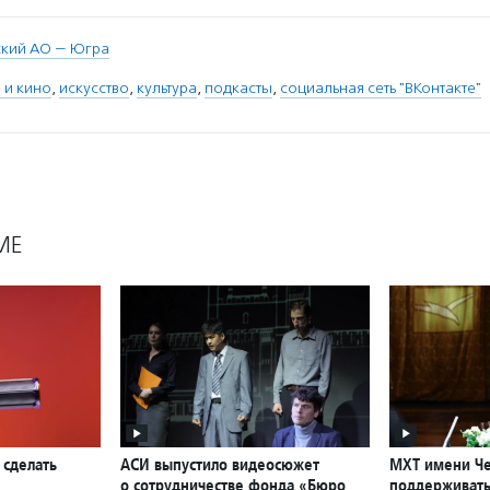
кий АО — Югра
 и кино
,
искусство
,
культура
,
подкасты
,
социальная сеть "ВКонтакте"
МЕ
 сделать
АСИ выпустило видеосюжет
МХТ имени Че
о сотрудничестве фонда «Бюро
поддерживат