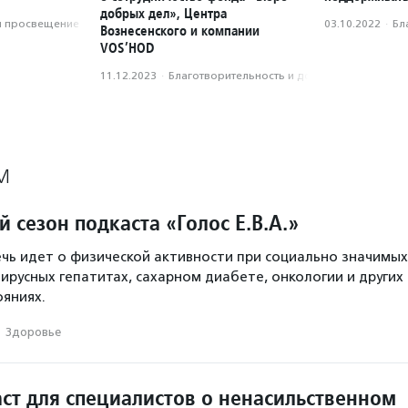
добрых дел», Центра
и просвещение
03.10.2022
·
Бл
Вознесенского и компании
VOS’HOD
11.12.2023
·
Благотвори­тель­ность и доброволь­чест­во
М
 сезон подкаста «Голос Е.В.А.»
ечь идет о физической активности при социально значимых
ирусных гепатитах, сахарном диабете, онкологии и других
ояниях.
·
Здоровье
ст для специалистов о ненасильственном