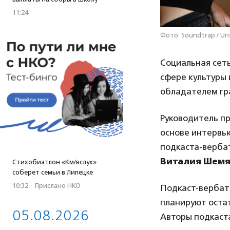
11:24
Фото: Soundtrap / Un
Социальная сет
сфере культуры 
обладателем гра
Руководитель п
основе интервь
подкаста-верба
Виталия Шемя
Стихобиатлон «Км/вслух»
соберет семьи в Липецке
10:32
·
Прислано НКО
Подкаст-вербати
планируют остат
05.08.2026
Авторы подкаст