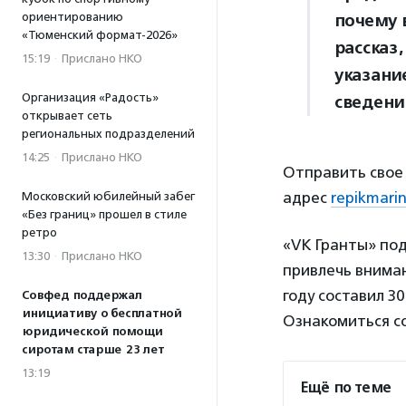
ориентированию
почему 
«Тюменский формат-2026»
рассказ
15:19
·
Прислано НКО
указание
Организация «Радость»
сведени
открывает сеть
региональных подразделений
14:25
·
Прислано НКО
Отправить свое 
адрес
repikmari
Московский юбилейный забег
«Без границ» прошел в стиле
ретро
«VK Гранты» под
13:30
·
Прислано НКО
привлечь вниман
году составил 30
Совфед поддержал
инициативу о бесплатной
Ознакомиться с
юридической помощи
сиротам старше 23 лет
13:19
Ещё по теме