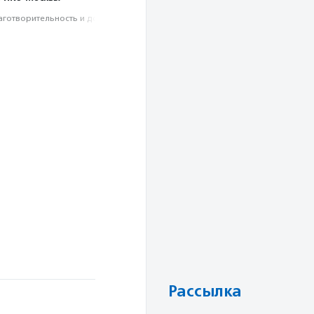
аготвори­тель­ность и доброволь­чест­во
Рассылка