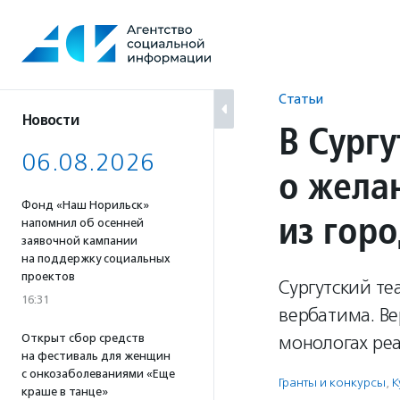
Перейти
к
содержанию
Статьи
Новости
В Сург
06.08.2026
о жела
Фонд «Наш Норильск»
из гор
напомнил об осенней
заявочной кампании
на поддержку социальных
проектов
Сургутский те
16:31
вербатима. В
Открыт сбор средств
монологах ре
на фестиваль для женщин
с онкозаболеваниями «Еще
Гранты и конкурсы
,
К
краше в танце»