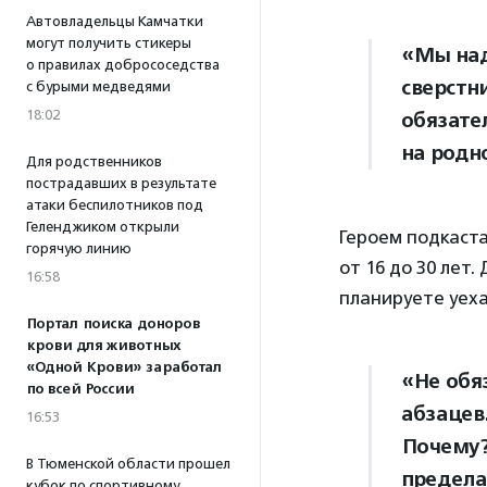
Автовладельцы Камчатки
могут получить стикеры
«Мы над
о правилах добрососедства
сверстн
с бурыми медведями
18:02
обязате
на родн
Для родственников
пострадавших в результате
атаки беспилотников под
Геленджиком открыли
Героем подкаста
горячую линию
от 16 до 30 лет
16:58
планируете уеха
Портал поиска доноров
крови для животных
«Одной Крови» заработал
«Не обя
по всей России
абзацев.
16:53
Почему?
В Тюменской области прошел
предела
кубок по спортивному