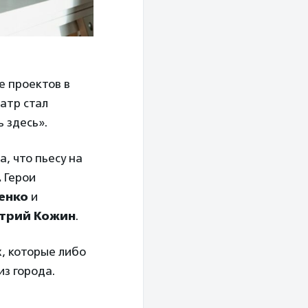
 проектов в
атр стал
 здесь».
а, что пьесу на
.
Герои
енко
и
трий Кожин
.
х, которые либо
из города.