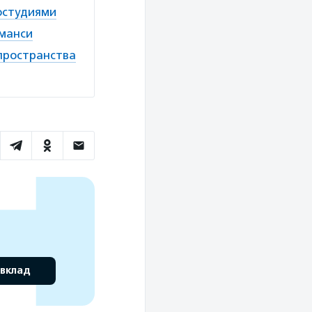
остудиями
 манси
пространства
 вклад