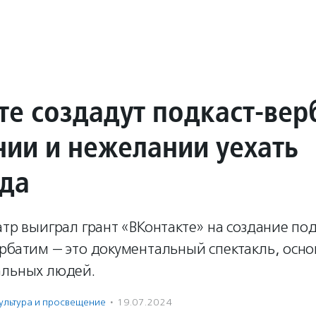
уте создадут подкаст-ве
нии и нежелании уехать
ода
атр выиграл грант «ВКонтакте» на создание под
ербатим — это документальный спектакль, осн
альных людей.
ультура и просвещение
·
19.07.2024