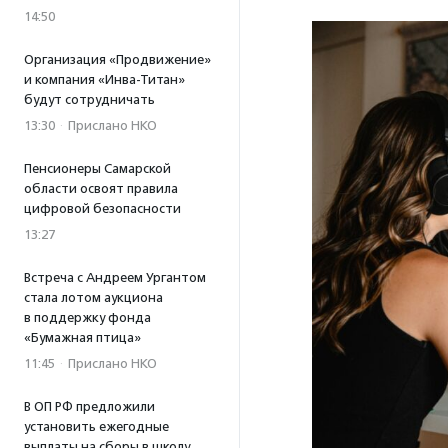
14:50
Организация «Продвижение»
и компания «Инва-Титан»
будут сотрудничать
13:30
·
Прислано НКО
Пенсионеры Самарской
области освоят правила
цифровой безопасности
13:27
Встреча с Андреем Ургантом
стала лотом аукциона
в поддержку фонда
«Бумажная птица»
11:45
·
Прислано НКО
В ОП РФ предложили
установить ежегодные
выплаты на сборы в школу