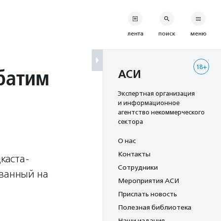
лента
поиск
меню
18+
рбатим
АСИ
Экспертная организация
и информационное
агентство некоммерческого
сектора
О нас
Контакты
каста-
Сотрудники
ованный на
Мероприятия АСИ
Прислать новость
Полезная библиотека
Наши издания