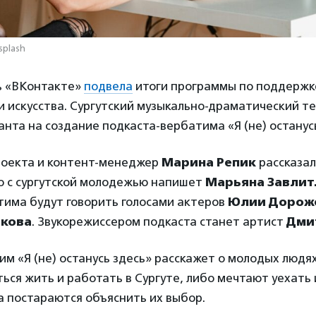
splash
ь «ВКонтакте»
подвела
итоги программы по поддержке
и искусства. Сургутский музыкально-драматический те
нта на создание подкаста-вербатима «Я (не) останусь
роекта и контент-менеджер
Марина Репик
рассказал
ю с сургутской молодежью напишет
Марьяна Завлит
тима будут говорить голосами актеров
Юлии Дорож
кова
. Звукорежиссером подкаста станет артист
Дми
м «Я (не) останусь здесь» расскажет о молодых людя
ься жить и работать в Сургуте, либо мечтают уехать 
а постараются объяснить их выбор.