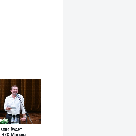
хова будет
ь НКО Москвы