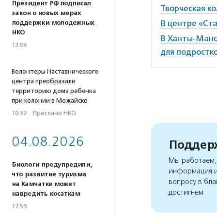
Президент РФ подписал
Творческая к
закон о новых мерах
В центре «Ст
поддержки молодежных
НКО
В Ханты-Манс
13:04
для подростк
Волонтеры Наставнического
центра преобразили
территорию дома ребенка
при колонии в Можайске
10:32
·
Прислано НКО
04.08.2026
Поддерж
Мы работаем, 
Биологи предупредили,
информация и
что развитие туризма
вопросу в бла
на Камчатке может
достигнем
навредить косаткам
17:59