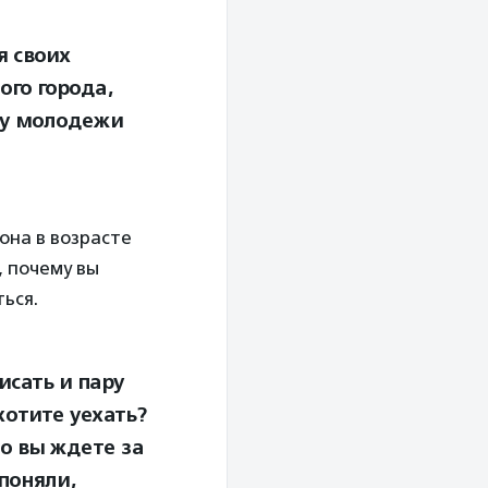
я своих
ого города,
 у молодежи
она в возрасте
, почему вы
ться.
исать и пару
хотите уехать?
то вы ждете за
поняли,