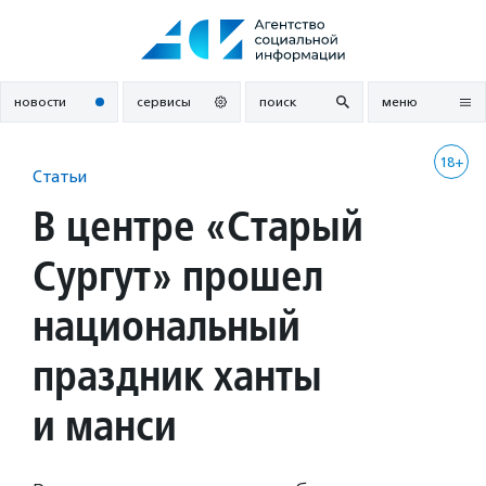
Перейти
к
содержанию
новости
сервисы
поиск
меню
18+
Статьи
В центре «Старый
Сургут» прошел
национальный
праздник ханты
и манси