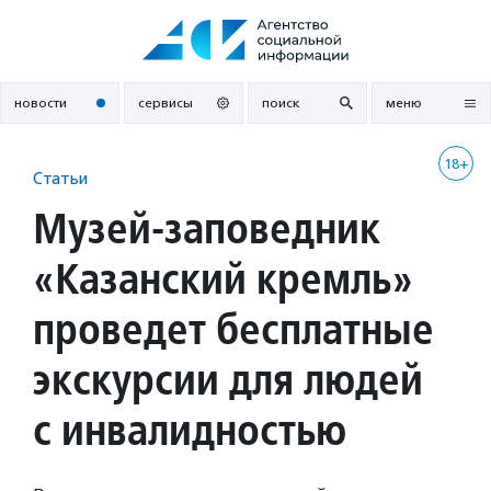
Перейти
к
содержанию
новости
сервисы
поиск
меню
18+
Статьи
Музей-заповедник
«Казанский кремль»
проведет бесплатные
экскурсии для людей
с инвалидностью