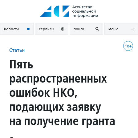
Перейти
к
содержанию
новости
сервисы
поиск
меню
18+
Статьи
Пять
распространенных
ошибок НКО,
подающих заявку
на получение гранта