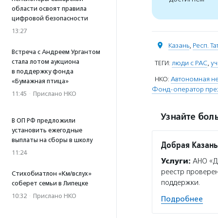
области освоят правила
цифровой безопасности
13:27
Казань
,
Респ. Т
Встреча с Андреем Ургантом
стала лотом аукциона
ТЕГИ:
люди с РАС
,
у
в поддержку фонда
НКО:
Автономная не
«Бумажная птица»
Фонд-оператор през
11:45
·
Прислано НКО
Узнайте боль
В ОП РФ предложили
установить ежегодные
выплаты на сборы в школу
Добрая Казань
11:24
Услуги:
АНО «До
реестр проверен
Стихобиатлон «Км/вслух»
поддержки.
соберет семьи в Липецке
10:32
·
Прислано НКО
Подробнее