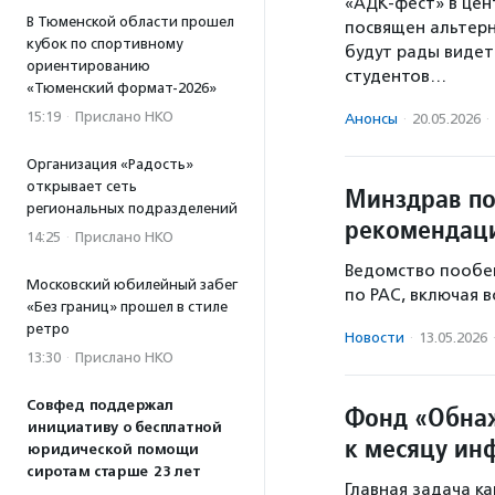
«АДК-фест» в цен
В Тюменской области прошел
посвящен альтерн
кубок по спортивному
будут рады видет
ориентированию
студентов…
«Тюменский формат-2026»
15:19
·
Прислано НКО
Анонсы
·
20.05.2026
·
Организация «Радость»
открывает сеть
Минздрав по
региональных подразделений
рекомендаци
14:25
·
Прислано НКО
Ведомство пообещ
Московский юбилейный забег
по РАС, включая 
«Без границ» прошел в стиле
ретро
Новости
·
13.05.2026
13:30
·
Прислано НКО
Совфед поддержал
Фонд «Обнаж
инициативу о бесплатной
к месяцу ин
юридической помощи
сиротам старше 23 лет
Главная задача к