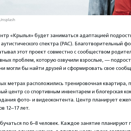
 Unsplash
нтр «Крылья» будет заниматься адаптацией подростк
аутистического спектра (РАС). Благотворительный ф
атывал этот проект совместно с сообществом родител
авных проблем, которую озвучили взрослые, — подрос
ни могли бы найти друзей и сформировать свое сообщ
ных метрах расположились тренировочная квартира, 
вый центр со спортивным инвентарем и блогерская ко
оздания фото- и видеоконтента. Центр планирует еже
в 12–17 лет.
обучаться по 6–8 человек. Каждое занятие планируют