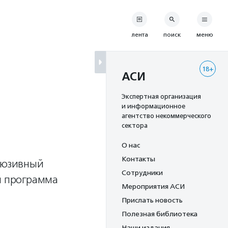
лента
поиск
меню
18+
АСИ
Экспертная организация
и информационное
агентство некоммерческого
сектора
О нас
Контакты
клюзивный
Сотрудники
я программа
Мероприятия АСИ
Прислать новость
Полезная библиотека
Наши издания