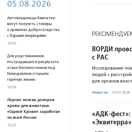
05.08.2026
Автовладельцы Камчатки
могут получить стикеры
о правилах добрососедства
РЕКОМЕНДУЕ
с бурыми медведями
18:02
ВОРДИ прово
с РАС
Для родственников
пострадавших в результате
Исследование по
атаки беспилотников под
Геленджиком открыли
людей с расстрой
горячую линию
для органов власт
16:58
Новости
·
10.07.2026
Портал поиска доноров
крови для животных
«АДК-фест»:
«Одной Крови» заработал
по всей России
«Эквитерра»
16:53