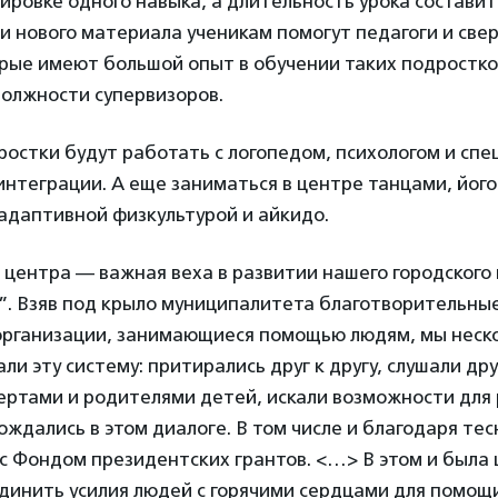
ировке одного навыка, а длительность урока составит
ии нового материала ученикам помогут педагоги и све
рые имеют большой опыт в обучении таких подростко
должности супервизоров.
ростки будут работать с логопедом, психологом и сп
нтеграции. А еще заниматься в центре танцами, його
адаптивной физкультурой и айкидо.
 центра — важная веха в развитии нашего городского
”. Взяв под крыло муниципалитета благотворительны
рганизации, занимающиеся помощью людям, мы нескол
и эту систему: притирались друг к другу, слушали дру
ертами и родителями детей, искали возможности для
ождались в этом диалоге. В том числе и благодаря те
с Фондом президентских грантов. <…> В этом и была
динить усилия людей с горячими сердцами для помо