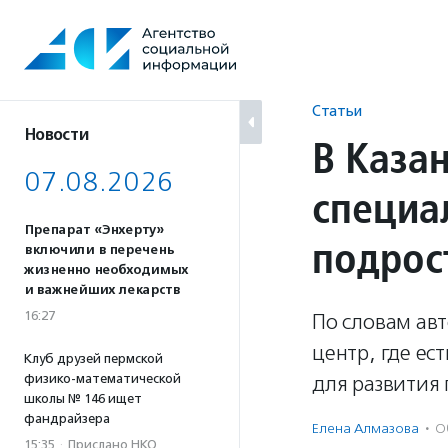
Перейти
к
содержанию
Статьи
Новости
В Каза
07.08.2026
специа
Препарат «Энхерту»
подрос
включили в перечень
жизненно необходимых
и важнейших лекарств
16:27
По словам ав
центр, где ес
Клуб друзей пермской
физико-математической
для развития 
школы № 146 ищет
фандрайзера
Елена Алмазова
·
О
15:35
·
Прислано НКО