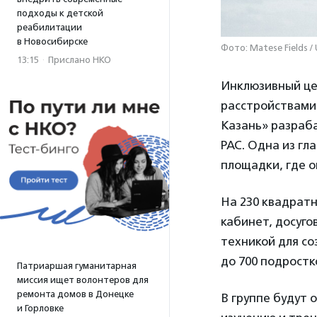
подходы к детской
реабилитации
в Новосибирске
Фото: Matese Fields /
13:15
·
Прислано НКО
Инклюзивный це
расстройствами 
Казань» разраб
РАС. Одна из гл
площадки, где о
На 230 квадрат
кабинет, досуго
техникой для с
до 700 подростко
Патриаршая гуманитарная
миссия ищет волонтеров для
ремонта домов в Донецке
В группе будут 
и Горловке