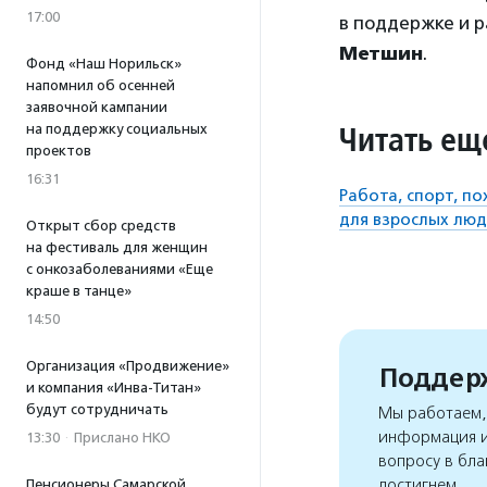
17:00
в поддержке и р
Метшин
.
Фонд «Наш Норильск»
напомнил об осенней
заявочной кампании
Читать ещ
на поддержку социальных
проектов
16:31
Работа, спорт, по
для взрослых люд
Открыт сбор средств
на фестиваль для женщин
с онкозаболеваниями «Еще
краше в танце»
14:50
Организация «Продвижение»
Поддерж
и компания «Инва-Титан»
будут сотрудничать
Мы работаем, 
информация и
13:30
·
Прислано НКО
вопросу в бла
достигнем
Пенсионеры Самарской