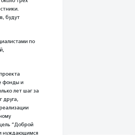
 около трех
рстники.
в, будут
ециалистами по
й,
 проекта
е фонды и
ько лет шаг за
г друга,
 реализации
сному
 цель ”Доброй
щи нуждающимся