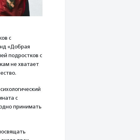
ов с
онд «Добрая
ей подростков с
ткам не хватает
ество.
психологический
мната с
годно принимать
 посвящать