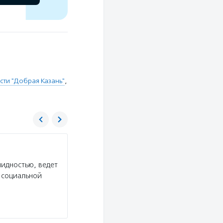
ти "Добрая Казань"
,
Фонд президентских грантов
лидностью, ведет
Услуги:
Фонд президентских грантов проводи
 социальной
регионов (в целях софинансирования расходов
потенциальным заявителям пройти базовый ку
Подробнее