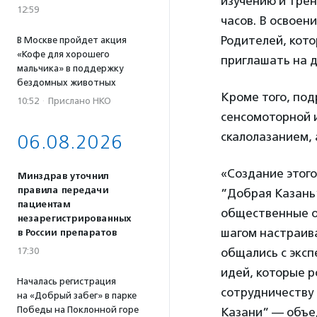
изучению и трен
12:59
часов. В освоен
Родителей, кото
В Москве пройдет акция
«Кофе для хорошего
приглашать на 
мальчика» в поддержку
бездомных животных
Кроме того, под
10:52
·
Прислано НКО
сенсомоторной и
скалолазанием, 
06.08.2026
«Создание этого
Минздрав уточнил
правила передачи
”Добрая Казань
пациентам
общественные о
незарегистрированных
шагом настраивал
в России препаратов
общались с эксп
17:30
идей, которые р
Началась регистрация
сотрудничеству 
на «Добрый забег» в парке
Победы на Поклонной горе
Казани” — объе