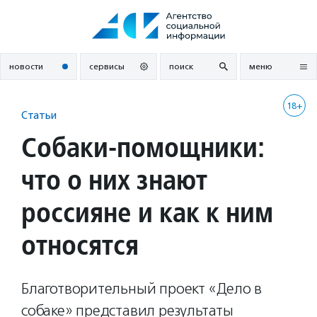
Перейти
к
содержанию
новости
сервисы
поиск
меню
18+
Статьи
Собаки-помощники:
что о них знают
россияне и как к ним
относятся
Благотворительный проект «Дело в
собаке» представил результаты