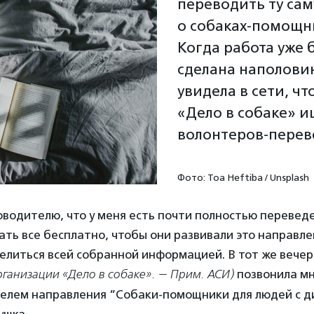
переводить ту сам
о собаках-помощн
Когда работа уже 
сделана наполовин
увидела в сети, чт
«Дело в собаке» и
волонтеров-перев
Фото: Toa Heftiba / Unsplash
оводителю, что у меня есть почти полностью переведе
ать все бесплатно, чтобы они развивали это направле
елиться всей собранной информацией. В тот же вече
рганизации «Дело в собаке». — Прим. АСИ)
позвонила м
телем направления ”Собаки-помощники для людей с д