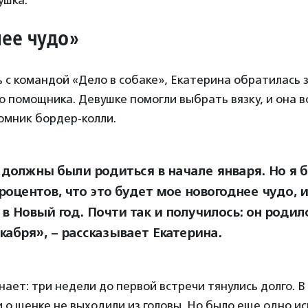
ушка.
нее чудо»
 с командой «Дело в собаке», Екатерина обратилась 
 помощника. Девушке помогли выбрать вязку, и она в
омник бордер-колли.
должны были родиться в начале января. Но я 
роцентов, что это будет мое новогоднее чудо, 
в Новый год. Почти так и получилось: он родилс
кабря», – рассказывает Екатерина.
ает: три недели до первой встречи тянулись долго. В
и о щенке не выходили из головы. Но было еще одно и