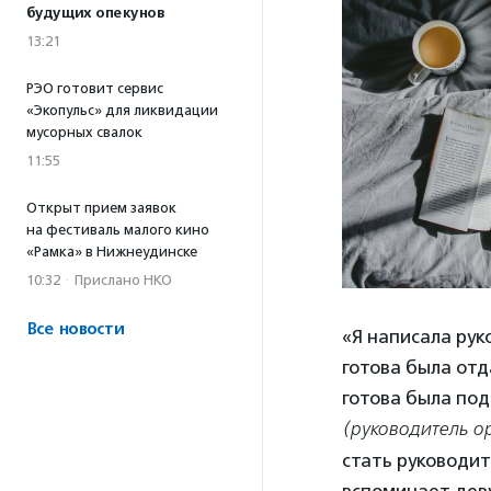
будущих опекунов
13:21
РЭО готовит сервис
«Экопульс» для ликвидации
мусорных свалок
11:55
Открыт прием заявок
на фестиваль малого кино
«Рамка» в Нижнеудинске
10:32
·
Прислано НКО
Все новости
«Я написала рук
готова была отд
готова была под
(руководитель о
стать руководи