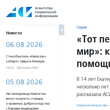
Перейти
к
содержанию
Серии
Новости
«Тот пе
06.08.2026
мир»: 
Стихобиатлон «Км/вслух»
помощ
соберет семьи в Липецке
10:32
·
Прислано НКО
В 14 лет Екат
05.08.2026
несколько ле
рассказала АС
Автовладельцы Камчатки
могут получить стикеры
о правилах добрососедства
Марина Некрасова
·
с бурыми медведями