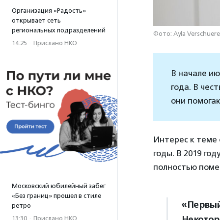
Организация «Радость»
открывает сеть
региональных подразделений
Фото: Ayla Verschuere
14:25
·
Прислано НКО
В начале ию
года. В чес
они помога
Интерес к теме
годы. В 2019 год
полностью помен
Московский юбилейный забег
«Без границ» прошел в стиле
«Первый
ретро
Некоторы
13:30
·
Прислано НКО