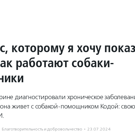
с, которому я хочу пока
как работают собаки-
ники
ерине диагностировали хроническое заболеван
т она живет с собакой-помощником Кодой: сво
И.
Благотвори­тель­ность и доброволь­чест­во
·
23.07.2024