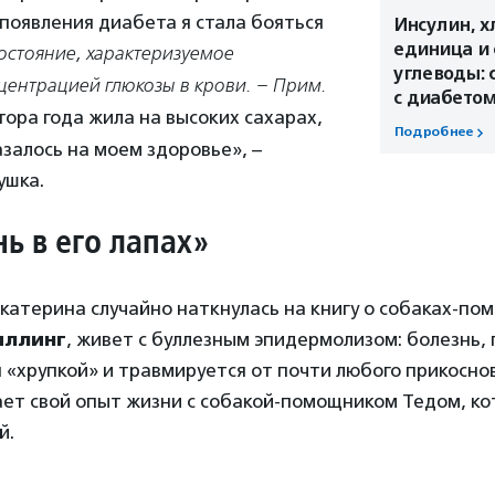
 появления диабета я стала бояться
Инсулин, х
единица и
остояние, характеризуемое
углеводы: 
ентрацией глюкозы в крови. – Прим.
с диабето
тора года жила на высоких сахарах,
Подробнее
азалось на моем здоровье», –
ушка.
ь в его лапах»
Екатерина случайно наткнулась на книгу о собаках-по
иллинг
, живет с буллезным эпидермолизом: болезнь, 
 «хрупкой» и травмируется от почти любого прикоснов
ает свой опыт жизни с собакой-помощником Тедом, к
й.