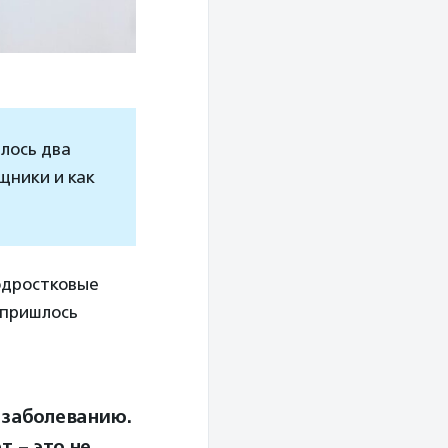
лось два
щники и как
одростковые
 пришлось
 заболеванию.
т – это не