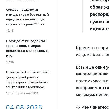
образ ж
Совфед поддержал
распоря
инициативу о бесплатной
юридической помощи
нужно п
сиротам старше 23 лет
единиц»
13:19
Президент РФ подписал
закон о новых мерах
Кроме того, при
поддержки молодежных
из дома без глю
НКО
13:04
Есть еще один 
Волонтеры Наставнического
Многие не знают
центра преобразили
поэтому укол в
территорию дома ребенка
при колонии в Можайске
воспринимается,
10:32
·
Прислано НКО
минимум, непри
04.08.2026
«У меня диагно