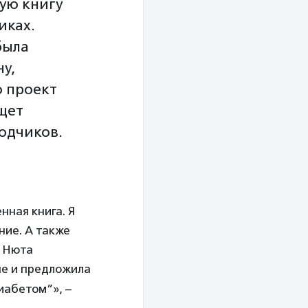
ую книгу
иках.
была
у,
о проект
щет
одчиков.
нная книга. Я
ние. А также
р Нюта
не и предложила
иабетом”», –