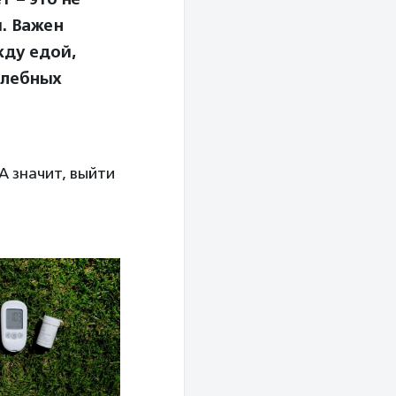
. Важен
жду едой,
 хлебных
А значит, выйти