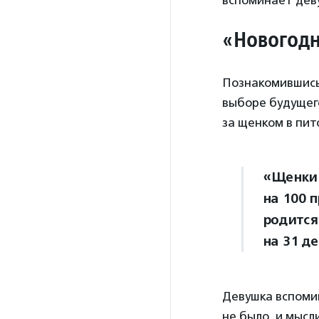
вспоминает дев
«Новогод
Познакомившись
выборе будущего
за щенком в пит
«Щенки 
на 100 п
родится 
на 31 де
Девушка вспомин
не было, и мысл