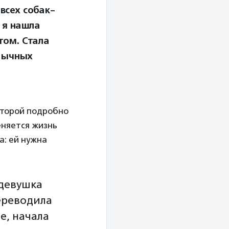
всех собак-
 я нашла
том. Стала
язычных
которой подробно
еняется жизнь
а: ей нужна
 девушка
ереводила
е, начала