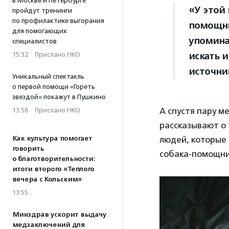
В Москве и Петербурге
«У этой
пройдут тренинги
по профилактике выгорания
помощни
для помогающих
упомина
специалистов
искать 
15:32
·
Прислано НКО
источни
Уникальный спектакль
о первой помощи «Гореть
звездой» покажут в Пушкино
А спустя пару м
13:58
·
Прислано НКО
рассказывают о 
Как культура помогает
людей, которые 
говорить
собака-помощни
о благотворительности:
итоги второго «Теплого
вечера с Кольским»
13:55
Минздрав ускорит выдачу
медзаключений для