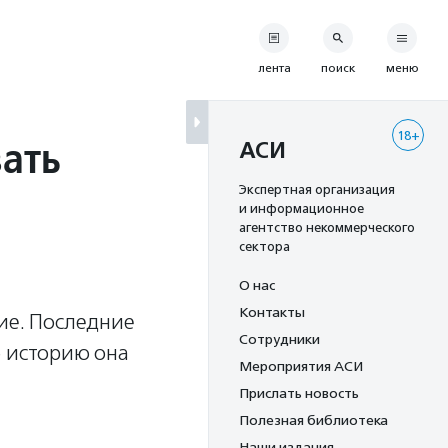
лента
поиск
меню
18+
зать
АСИ
Экспертная организация
и информационное
агентство некоммерческого
сектора
О нас
Контакты
ие. Последние
Сотрудники
ю историю она
Мероприятия АСИ
Прислать новость
Полезная библиотека
Наши издания