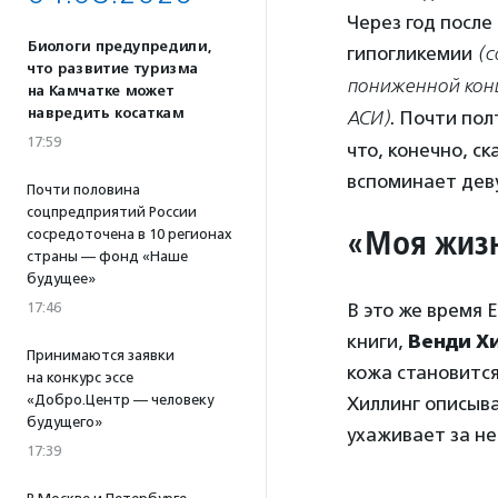
Через год после
Биологи предупредили,
гипогликемии
(с
что развитие туризма
пониженной конц
на Камчатке может
навредить косаткам
АСИ)
. Почти пол
17:59
что, конечно, ск
вспоминает дев
Почти половина
соцпредприятий России
«Моя жизн
сосредоточена в 10 регионах
страны — фонд «Наше
будущее»
17:46
В это же время 
книги,
Венди Х
Принимаются заявки
кожа становится
на конкурс эссе
«Добро.Центр — человеку
Хиллинг описыв
будущего»
ухаживает за не
17:39