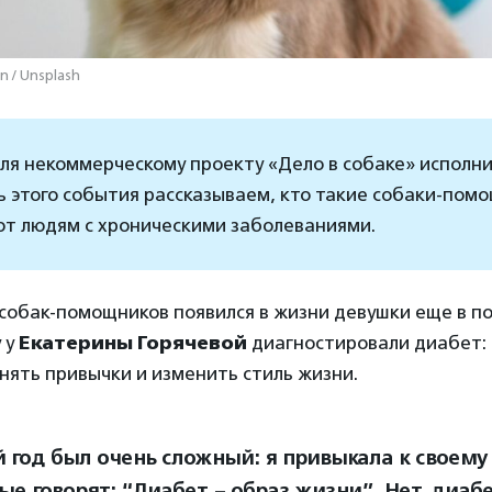
n / Unsplash
ля некоммерческому проекту «Дело в собаке» исполни
ть этого события рассказываем, кто такие собаки-помо
ют людям с хроническими заболеваниями.
 собак-помощников появился в жизни девушки еще в п
у у
Екатерины Горячевой
диагностировали диабет:
ять привычки и изменить стиль жизни.
 год был очень сложный: я привыкала к своему
е говорят: “Диабет – образ жизни”. Нет, диабе