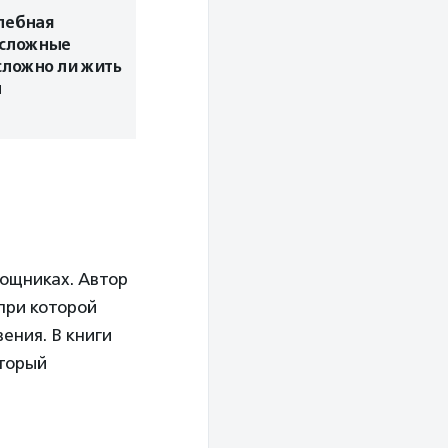
лебная
 сложные
сложно ли жить
м
мощниках. Автор
при которой
ения. В книги
оторый