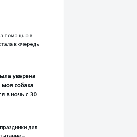
за помощью в
стала в очередь
была уверена
и моя собака
я в ночь с 30
 праздники дел
спытание –