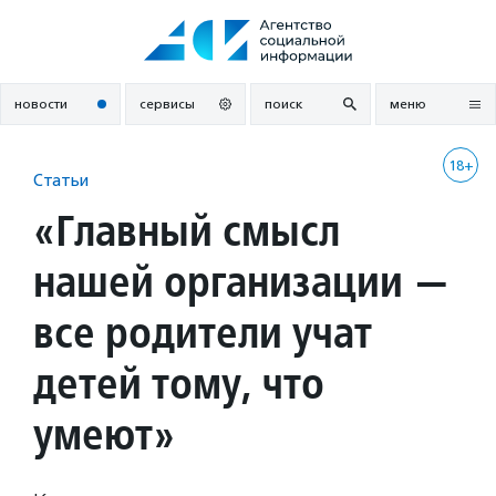
Перейти
к
содержанию
новости
сервисы
поиск
меню
18+
Статьи
«Главный смысл
нашей организации —
все родители учат
детей тому, что
умеют»