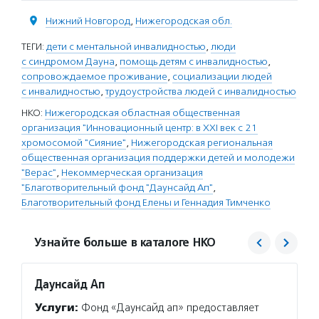
Нижний Новгород
,
Нижегородская обл.
ТЕГИ:
дети с ментальной инвалидностью
,
люди
с синдромом Дауна
,
помощь детям с инвалидностью
,
сопровождаемое проживание
,
социализации людей
с инвалидностью
,
трудоустройства людей с инвалидностью
НКО:
Нижегородская областная общественная
организация "Инновационный центр: в XXI век с 21
хромосомой "Сияние"
,
Нижегородская региональная
общественная организация поддержки детей и молодежи
"Верас"
,
Некоммерческая организация
"Благотворительный фонд "Даунсайд Ап"
,
Благотворительный фонд Елены и Геннадия Тимченко
Узнайте больше в каталоге НКО
Даунсайд Ап
Благо
Тимче
Услуги:
Фонд «Даунсайд ап» предоставляет