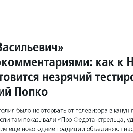
Васильевич»
окомментариями: как к 
отовится незрячий тести
ий Попко
толия было не оторвать от телевизора в канун
если там показывали «Про Федота-стрельца, у
кие еще новогодние традиции объединяют нас