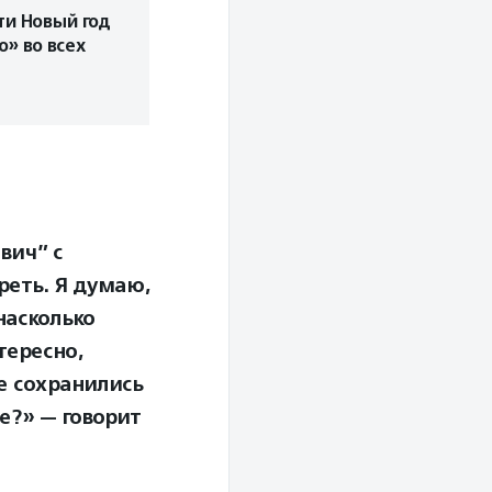
ти Новый год
о» во всех
вич” с
реть. Я думаю,
насколько
тересно,
е сохранились
е?» — говорит