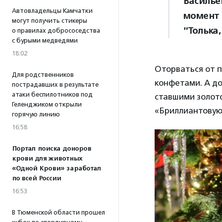
Василье
Автовладельцы Камчатки
момент 
могут получить стикеры
“Толька
о правилах добрососедства
с бурыми медведями
18:02
Оторваться от п
Для родственников
конфетами. А д
пострадавших в результате
атаки беспилотников под
ставшими золот
Геленджиком открыли
«Бриллиантовую 
горячую линию
16:58
Портал поиска доноров
крови для животных
«Одной Крови» заработал
по всей России
16:53
В Тюменской области прошел