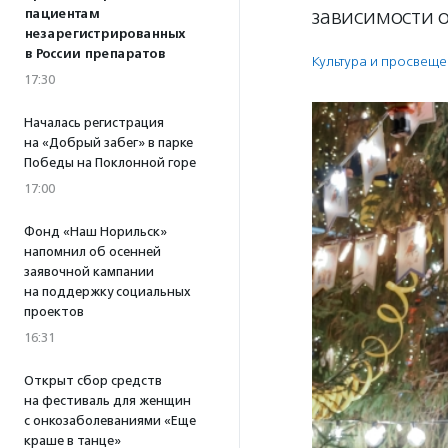
зависимости 
пациентам
незарегистрированных
в России препаратов
Культура и просвещ
17:30
Началась регистрация
на «Добрый забег» в парке
Победы на Поклонной горе
17:00
Фонд «Наш Норильск»
напомнил об осенней
заявочной кампании
на поддержку социальных
проектов
16:31
Открыт сбор средств
на фестиваль для женщин
с онкозаболеваниями «Еще
краше в танце»