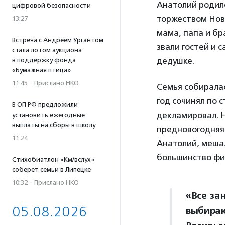
Анатолий родилс
цифровой безопасности
торжеством Новы
13:27
мама, папа и бр
Встреча с Андреем Ургантом
звали гостей и с
стала лотом аукциона
дедушке.
в поддержку фонда
«Бумажная птица»
11:45
·
Прислано НКО
Семья собирала
год сочинял по 
В ОП РФ предложили
декламировал. Н
установить ежегодные
выплаты на сборы в школу
предновогодняя 
11:24
Анатолий, меша
большинство фил
Стихобиатлон «Км/вслух»
соберет семьи в Липецке
10:32
·
Прислано НКО
«Все зан
05.08.2026
выбираю