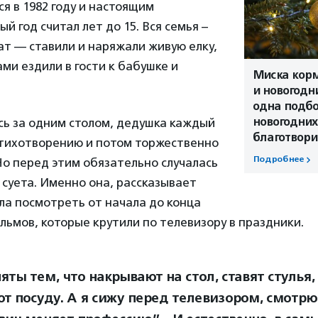
я в 1982 году и настоящим
й год считал лет до 15. Вся семья –
ат — ставили и наряжали живую елку,
ами ездили в гости к бабушке и
Миска корм
и новогодн
одна подб
новогодних
сь за одним столом, дедушка каждый
благотвор
стихотворению и потом торжественно
Подробнее
о перед этим обязательно случалась
суета. Именно она, рассказывает
ла посмотреть от начала до конца
ьмов, которые крутили по телевизору в праздники.
яты тем, что накрывают на стол, ставят стулья,
т посуду. А я сижу перед телевизором, смотрю