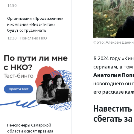
14:50
Организация «Продвижение»
и компания «Инва-Титан»
будут сотрудничать
13:30
·
Прислано НКО
Фото: Алексей Данич
В 2024 году «К
сериалам, в том
Анатолия Поп
новогоднего он 
его рассказе ка
Навестить
сбегать з
Пенсионеры Самарской
области освоят правила