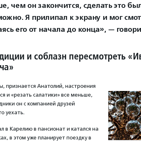
е, чем он закончится, сделать это бы
ожно. Я прилипал к экрану и мог смот
ясь его от начала до конца», — говори
диции и соблазн пересмотреть «И
ча»
ы, признается Анатолий, настроения
ся и «резать салатики» все меньше,
дники он с компанией друзей
то уехать.
ал в Карелию в пансионат и катался на
ах, в этом уже планирует поездку в