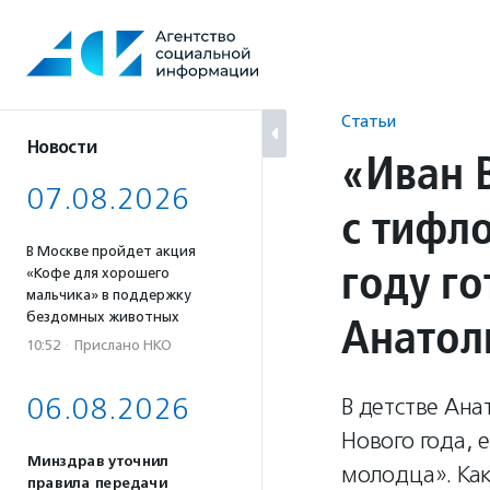
Перейти
к
содержанию
Статьи
Новости
«Иван 
07.08.2026
с тифл
В Москве пройдет акция
году г
«Кофе для хорошего
мальчика» в поддержку
Анатол
бездомных животных
10:52
·
Прислано НКО
06.08.2026
В детстве Ана
Нового года, 
Минздрав уточнил
молодца». Ка
правила передачи