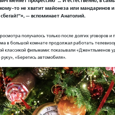
вич меняет профессию”… И естественно, в сам
кому-то не хватит майонеза или мандаринов и 
, сбегай!”», — вспоминает Анатолий.
росмотра получалось только после долгих уговоров и 
ома в большой комнате продолжал работать телевизор
ой классикой фильмами: показывали «Джентльменов у
руку», «Берегись автомобиля».