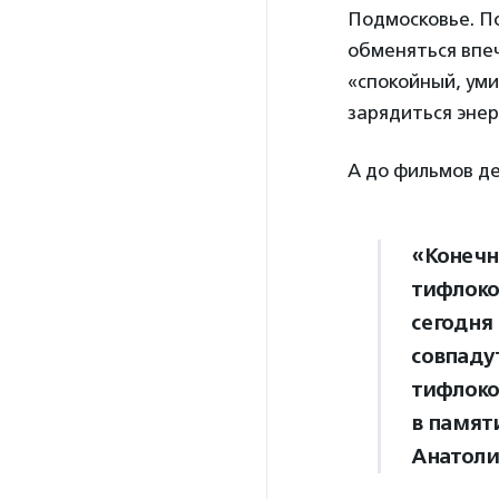
Подмосковье. По
обменяться впе
«спокойный, ум
зарядиться энер
А до фильмов де
«Конечн
тифлоко
сегодня 
совпаду
тифлоко
в памят
Анатоли