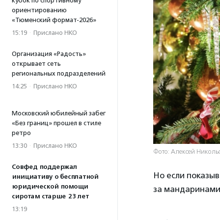
кубок по спортивному
ориентированию
«Тюменский формат-2026»
15:19
·
Прислано НКО
Организация «Радость»
открывает сеть
региональных подразделений
14:25
·
Прислано НКО
Московский юбилейный забег
«Без границ» прошел в стиле
ретро
13:30
·
Прислано НКО
Фото: Алексей Николь
Совфед поддержал
Но если показыв
инициативу о бесплатной
юридической помощи
за мандаринами
сиротам старше 23 лет
13:19