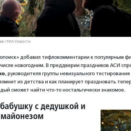
ев / РИА Новости
инопоиск» добавил тифлокомментарии к популярным ф
 числе новогодним. В преддверии праздников АСИ спр
ко
, руководителя группы невизуального тестирования 
помнит из детства и как планирует праздновать тепе
ждый сможет найти что-то ностальгически знакомое.
 бабушку с дедушкой и
а майонезом