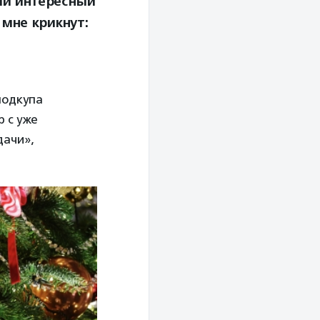
ый интересный
мне крикнут:
подкупа
 с уже
дачи»,