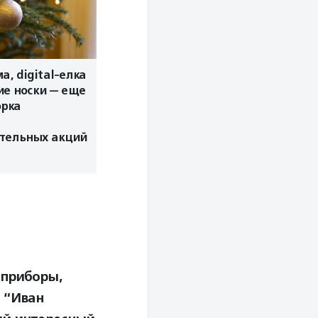
а, digital-елка
ие носки — еще
орка
ительных акций
 приборы,
 “Иван