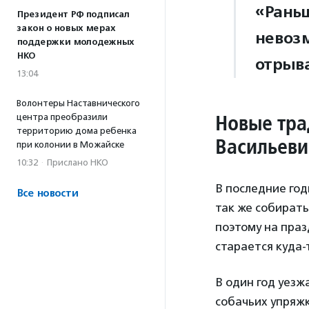
«Раньш
Президент РФ подписал
закон о новых мерах
невозм
поддержки молодежных
НКО
отрыва
13:04
Волонтеры Наставнического
Новые тра
центра преобразили
территорию дома ребенка
Васильеви
при колонии в Можайске
10:32
·
Прислано НКО
В последние год
Все новости
так же собирать
поэтому на праз
старается куда-
В один год уезж
собачьих упряжк