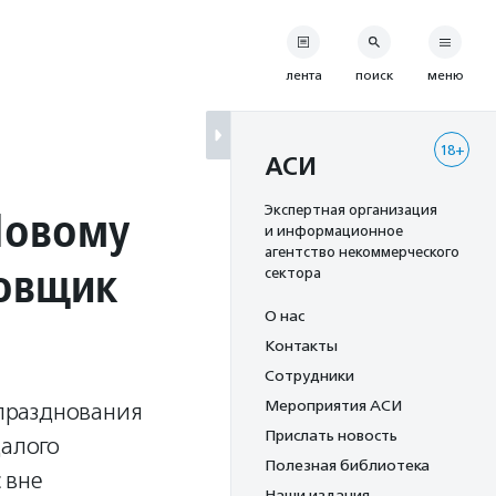
лента
поиск
меню
18+
АСИ
Новому
Экспертная организация
и информационное
агентство некоммерческого
ровщик
сектора
О нас
Контакты
Сотрудники
Мероприятия АСИ
 празднования
Прислать новость
далого
Полезная библиотека
 вне
Наши издания