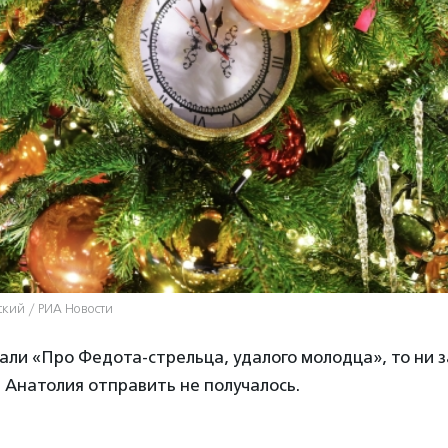
ский / РИА Новости
али «Про Федота-стрельца, удалого молодца», то ни 
 Анатолия отправить не получалось.