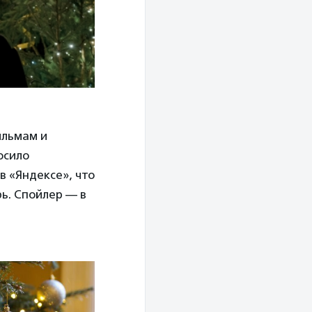
ильмам и
осило
в «Яндексе», что
рь. Спойлер — в