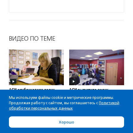
ВИДЕО ПО ТЕМЕ
АСИ опубликовало ролик
АСИ выпустило ролик
об операционном директоре
о директоре сети
Мы используем файлы cookie и метрические программы.
в НКО
благотворительных
Продолжая работу с сайтом, вы соглашаетесь с
Политикой
магазинов
обработки персональных данных
Хорошо