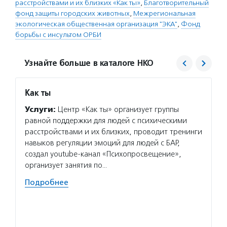
расстройствами и их близких «Как ты»
,
Благотворительный
фонд защиты городских животных
,
Межрегиональная
экологическая общественная организация "ЭКА"
,
Фонд
борьбы с инсультом ОРБИ
Узнайте больше в каталоге НКО
Как ты
Фонд 
Услуги:
Центр «Как ты» организует группы
Услуг
равной поддержки для людей с психическими
открыл
расстройствами и их близких, проводит тренинги
животн
навыков регуляции эмоций для людей с БАР,
в горо
создал youtube-канал «Психопросвещение»,
и корм
организует занятия по…
уличны
Подробнее
Подро