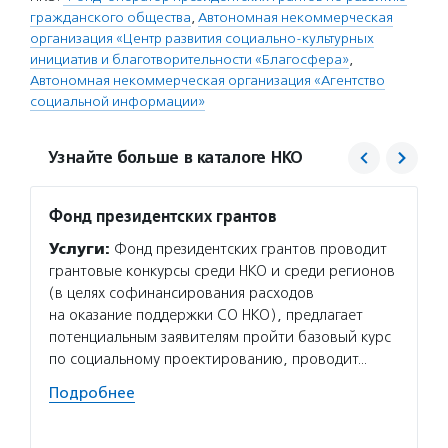
гражданского общества
,
Автономная некоммерческая
организация «Центр развития социально-культурных
инициатив и благотворительности «Благосфера»
,
Автономная некоммерческая организация «Агентство
социальной информации»
Узнайте больше в каталоге НКО
Фонд президентских грантов
Центр
проек
Услуги:
Фонд президентских грантов проводит
«Благ
грантовые конкурсы среди НКО и среди регионов
Услуг
(в целях софинансирования расходов
для то
на оказание поддержки СО НКО), предлагает
в благ
потенциальным заявителям пройти базовый курс
об орг
по социальному проектированию, проводит…
и неко
Подробнее
проход
органи