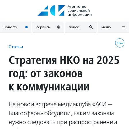
Перейти
к
содержанию
новости
сервисы
поиск
меню
18+
Статьи
Стратегия НКО на 2025
год: от законов
к коммуникации
На новой встрече медиаклуба «АСИ —
Благосфера» обсудили, каким законам
нужно следовать при распространении