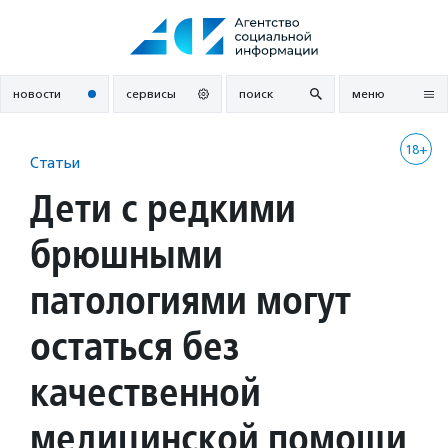
Перейти
к
содержанию
новости
сервисы
поиск
меню
18+
Статьи
Дети с редкими
брюшными
патологиями могут
остаться без
качественной
медицинской помощи