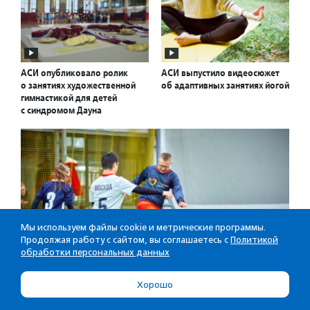
АСИ опубликовало ролик
АСИ выпустило видеосюжет
о занятиях художественной
об адаптивных занятиях йогой
гимнастикой для детей
с синдромом Дауна
Мы используем файлы cookie и метрические программы.
Продолжая работу с сайтом, вы соглашаетесь с
Политикой
обработки персональных данных
Хорошо