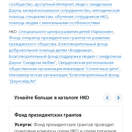
сообщество
,
доступный Интернет
,
люди с синдромом
Дауна
,
межрегиональное сотрудничество
,
методическая
помощь специалистам
,
обучение сотрудников НКО
,
помощь людям с ментальными особенностями
НКО:
Специального центра развития детей «Гармония»
,
Фонд-оператор президентских грантов по развитию
гражданского общества
,
Благотворительный фонд
добровольной помощи детям «Владмама»
,
Благотворительный фонд поддержки людей с синдромом
Дауна "Синдром любви"
,
Свердловская региональная
общественная организация инвалидов "Солнечные дети"
,
Некоммерческая организация "Благотворительный фонд
"Даунсайд Ап"
Узнайте больше в каталоге НКО
Фонд президентских грантов
Синдр
Услуги:
Фонд президентских грантов проводит
Услуг
грантовые конкурсы среди НКО и среди регионов
с синд