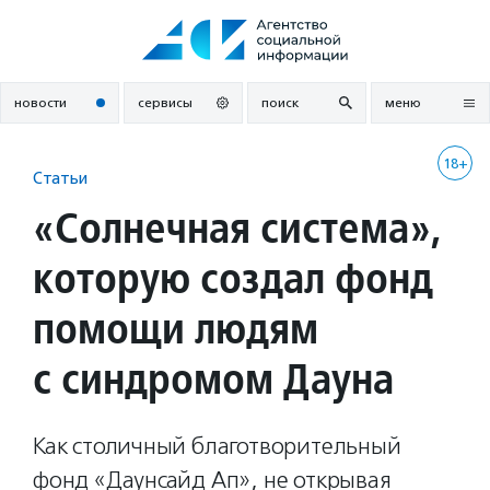
Перейти
к
содержанию
новости
сервисы
поиск
меню
18+
Статьи
«Солнечная система»,
которую создал фонд
помощи людям
с синдромом Дауна
Как столичный благотворительный
фонд «Даунсайд Ап», не открывая