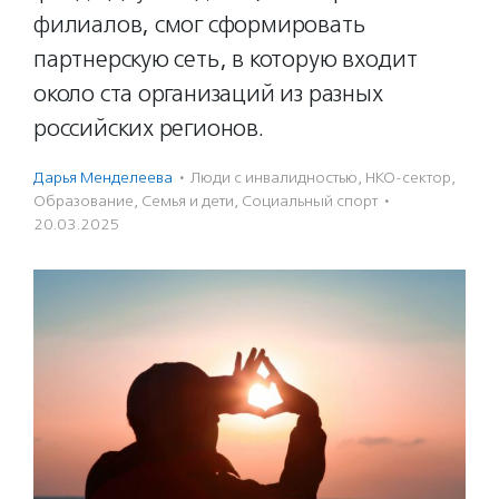
филиалов, смог сформировать
партнерскую сеть, в которую входит
около ста организаций из разных
российских регионов.
Дарья Менделеева
·
Люди с инвалидностью
,
НКО-сектор
,
Образование
,
Семья и дети
,
Социальный спорт
·
20.03.2025