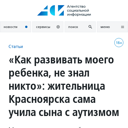
Перейти
к
содержанию
новости
сервисы
поиск
меню
18+
Статьи
«Как развивать моего
ребенка, не знал
никто»: жительница
Красноярска сама
учила сына с аутизмом