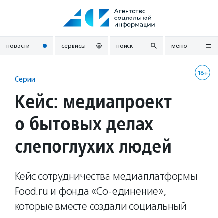
Перейти
к
содержанию
новости
сервисы
поиск
меню
18+
Серии
Кейс: медиапроект
о бытовых делах
слепоглухих людей
Кейс сотрудничества медиаплатформы
Food.ru и фонда «Со-единение»,
которые вместе создали социальный