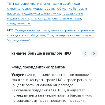
ТЕГИ:
качество жизни слепоглухих людей
,
люди
с ивалидностью
,
медиапроекты
,
обучение бытовым
навыкам
,
поддержка слепоглухих
,
продвижение
медиапроекта
,
слепоглухие
,
слепоглухие люди
,
сотрудничество
НКО:
Фонд-оператор президентских грантов по развитию
гражданского общества
,
Фонд поддержки слепоглухих
"Со-единение"
Узнайте больше в каталоге НКО
Фонд президентских грантов
Со-ед
Услуги:
Фонд президентских грантов проводит
Услуг
грантовые конкурсы среди НКО и среди регионов
включе
(в целях софинансирования расходов
средст
на оказание поддержки СО НКО), предлагает
и устр
потенциальным заявителям пройти базовый курс
линей
по социальному проектированию, проводит…
вернут