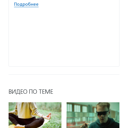
людям,
Подробнее
Волон
пригла
которы
умеют 
работа
безвоз
значи
Подро
ВИДЕО ПО ТЕМЕ