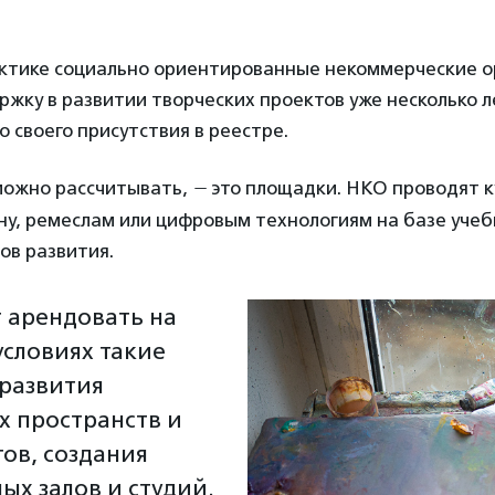
актике социально ориентированные некоммерческие о
жку в развитии творческих проектов уже несколько л
 своего присутствия в реестре.
 можно рассчитывать,
—
это площадки. НКО проводят к
ну, ремеслам или цифровым технологиям на базе уче
ов развития.
 арендовать на
условиях такие
 развития
х пространств и
ов, создания
ых залов и студий.