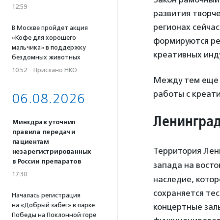
12:59
развития творче
регионах сейча
В Москве пройдет акция
«Кофе для хорошего
формируются ре
мальчика» в поддержку
креативных инд
бездомных животных
10:52
·
Прислано НКО
Между тем еще д
работы с креати
06.08.2026
Ленинград
Минздрав уточнил
правила передачи
пациентам
Территория Лен
незарегистрированных
в России препаратов
запада на восток
17:30
наследие, котор
сохраняется тес
Началась регистрация
на «Добрый забег» в парке
концертные залы
Победы на Поклонной горе