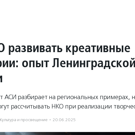
О развивать креативные
рии: опыт Ленинградско
и
т АСИ разбирает на региональных примерах, н
гут рассчитывать НКО при реализации творчес
Культура и просвещение
·
20.06.2025