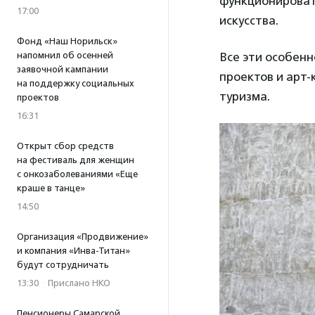
функционироват
17:00
искусства.
Фонд «Наш Норильск»
напомнил об осенней
Все эти особен
заявочной кампании
проектов и арт
на поддержку социальных
туризма.
проектов
16:31
Открыт сбор средств
на фестиваль для женщин
с онкозаболеваниями «Еще
краше в танце»
14:50
Организация «Продвижение»
и компания «Инва-Титан»
будут сотрудничать
13:30
·
Прислано НКО
Пенсионеры Самарской