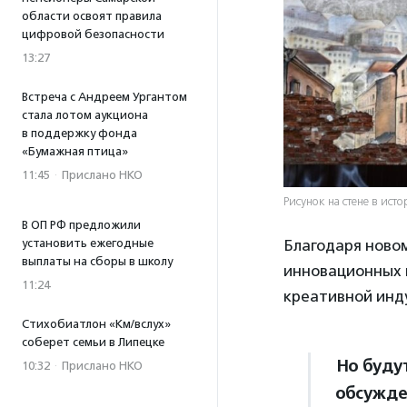
области освоят правила
цифровой безопасности
13:27
Встреча с Андреем Ургантом
стала лотом аукциона
в поддержку фонда
«Бумажная птица»
11:45
·
Прислано НКО
Рисунок на стене в ист
В ОП РФ предложили
установить ежегодные
Благодаря новом
выплаты на сборы в школу
инновационных 
11:24
креативной инду
Стихобиатлон «Км/вслух»
соберет семьи в Липецке
Но будут
10:32
·
Прислано НКО
обсужде