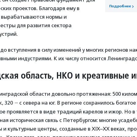
Подробнее
ских проектов. Благодаря ему в
с вырабатываются нормы и
естры для развития сектора
устрий.
о вступления в силу изменений у многих регионов на
вными индустриями. К их числу относится Ленинградс
ская область, НКО и креативные 
инградской области довольно протяженная: 500 кило
, 320
—
с севера на юг. В регионе сохранилось богато
ое проявляется в виде традиций карелов и ижор. Но в
ная историческая связь с Петербургом: многие усаде
 и культурные центры, созданные в XIX–XX веках, п