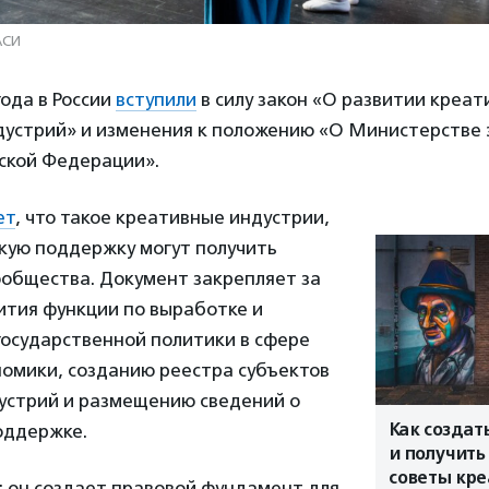
АСИ
года в России
вступили
в силу закон «О развитии креа
ндустрий» и изменения к положению «О Министерстве 
йской Федерации».
ет
, что такое креативные индустрии,
акую поддержку могут получить
ообщества. Документ закрепляет за
тия функции по выработке и
государственной политики в сфере
номики, созданию реестра субъектов
устрий и размещению сведений о
Как создат
оддержке.
и получить
советы кр
: он создает правовой фундамент для