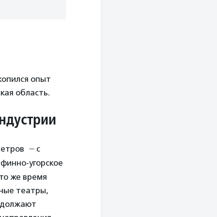
копился опыт
кая область.
индустрии
метров
—
с
е финно-угорское
 то же время
бные театры,
родолжают