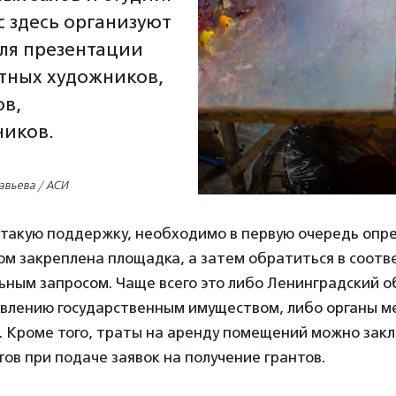
с здесь организуют
ля презентации
тных художников,
в,
ников.
авьева / АСИ
 такую поддержку, необходимо в первую очередь опре
ом закреплена площадка, а затем обратиться в соот
ьным запросом. Чаще всего это либо Ленинградский 
влению государственным имуществом, либо органы м
. Кроме того, траты на аренду помещений можно зак
в при подаче заявок на получение грантов.