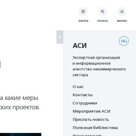
лента
поиск
меню
18+
АСИ
й
Экспертная организация
и информационное
агентство некоммерческого
сектора
О нас
Контакты
а какие меры
Сотрудники
ких проектов.
Мероприятия АСИ
Прислать новость
Полезная библиотека
Наши издания