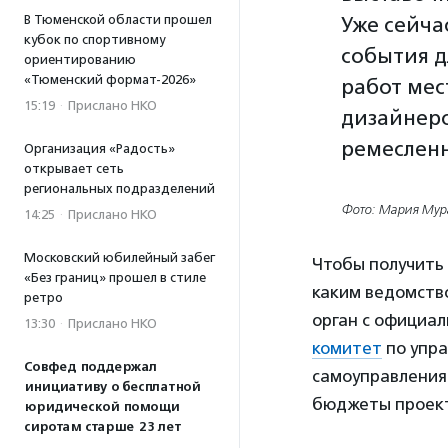
В Тюменской области прошел
Уже сейча
кубок по спортивному
события д
ориентированию
«Тюменский формат-2026»
работ мес
15:19
·
Прислано НКО
дизайнеро
ремеслен
Организация «Радость»
открывает сеть
региональных подразделений
Фото: Мария Мур
14:25
·
Прислано НКО
Московский юбилейный забег
Чтобы получить
«Без границ» прошел в стиле
каким ведомств
ретро
орган с официал
13:30
·
Прислано НКО
комитет
по упра
Совфед поддержал
самоуправления
инициативу о бесплатной
бюджеты проекто
юридической помощи
сиротам старше 23 лет