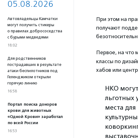
05.08.2026
При этом на пр
Автовладельцы Камчатки
могут получить стикеры
получают поддер
о правилах добрососедства
безотносительно
с бурыми медведями
18:02
Первое, на что
Для родственников
классы по дизай
пострадавших в результате
хабов или центр
атаки беспилотников под
Геленджиком открыли
горячую линию
НКО могут
16:58
льготных 
Портал поиска доноров
места для
крови для животных
культурны
«Одной Крови» заработал
по всей России
коворкинг
16:53
выставочн