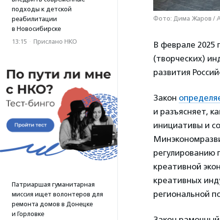
подходы к детской
Фото: Дима Жаров / 
реабилитации
в Новосибирске
13:15
·
Прислано НКО
В феврале 2025 
(творческих) и
развития Росси
Закон
определя
и разъясняет, к
инициативы и с
Минэкономразви
регулированию 
креативной эко
креативных инд
Патриаршая гуманитарная
региональной п
миссия ищет волонтеров для
ремонта домов в Донецке
и Горловке
Закон рамочный