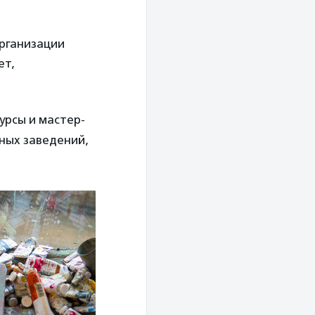
рганизации
ет,
урсы и мастер-
бных заведений,