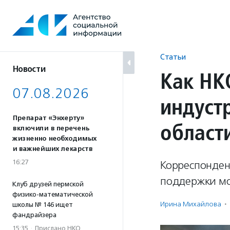
Перейти
к
содержанию
Статьи
Новости
Как НК
07.08.2026
индуст
Препарат «Энхерту»
област
включили в перечень
жизненно необходимых
и важнейших лекарств
16:27
Корреспонден
поддержки мо
Клуб друзей пермской
физико-математической
Ирина Михайлова
·
школы № 146 ищет
фандрайзера
15:35
·
Прислано НКО