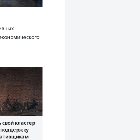
тивных
экономического
ь свой кластер
 поддержку —
еативщикам