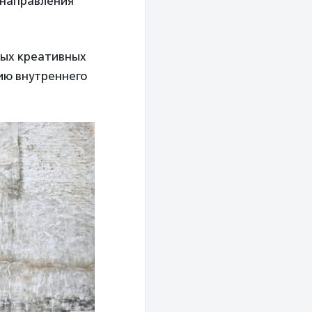
 направления
ных креативных
ию внутреннего