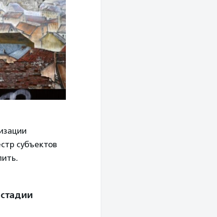
лизации
стр субъектов
пить.
 стадии