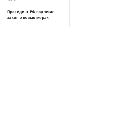
Президент РФ подписал
закон о новых мерах
поддержки молодежных
НКО
13:04
Волонтеры Наставнического
центра преобразили
территорию дома ребенка
при колонии в Можайске
10:32
·
Прислано НКО
04.08.2026
Биологи предупредили,
что развитие туризма
Об агентстве
на Камчатке может
Об агентстве
навредить косаткам
Сотрудники
17:59