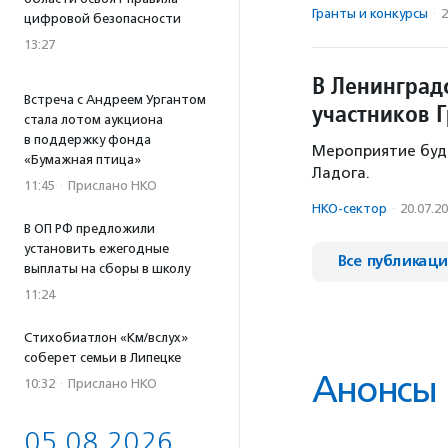
Гранты и конкурсы
·
2
цифровой безопасности
13:27
В Ленинград
Встреча с Андреем Ургантом
участников 
стала лотом аукциона
в поддержку фонда
Мероприятие будет
«Бумажная птица»
Ладога.
11:45
·
Прислано НКО
НКО-сектор
·
20.07.2
В ОП РФ предложили
установить ежегодные
Все публикац
выплаты на сборы в школу
11:24
Стихобиатлон «Км/вслух»
соберет семьи в Липецке
Анонсы
10:32
·
Прислано НКО
05.08.2026