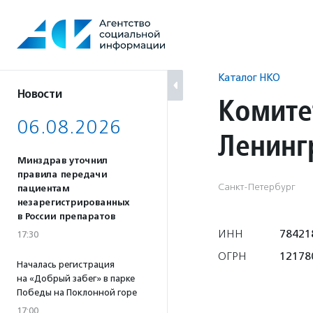
Перейти
к
содержанию
Каталог НКО
Новости
Комите
06.08.2026
Ленинг
Минздрав уточнил
правила передачи
Санкт-Петербург
пациентам
незарегистрированных
в России препаратов
ИНН
78421
17:30
ОГРН
12178
Началась регистрация
на «Добрый забег» в парке
Победы на Поклонной горе
17:00