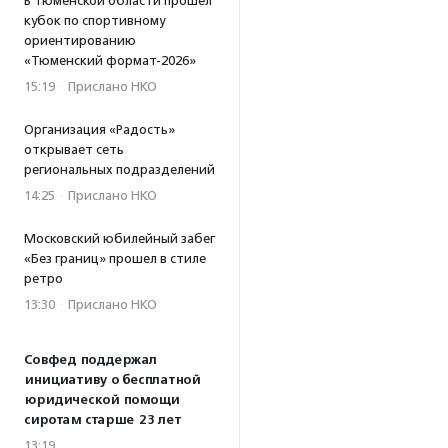
В Тюменской области прошел
кубок по спортивному
ориентированию
«Тюменский формат-2026»
15:19
·
Прислано НКО
Организация «Радость»
открывает сеть
региональных подразделений
14:25
·
Прислано НКО
Московский юбилейный забег
«Без границ» прошел в стиле
ретро
13:30
·
Прислано НКО
Совфед поддержал
инициативу о бесплатной
юридической помощи
сиротам старше 23 лет
13:19