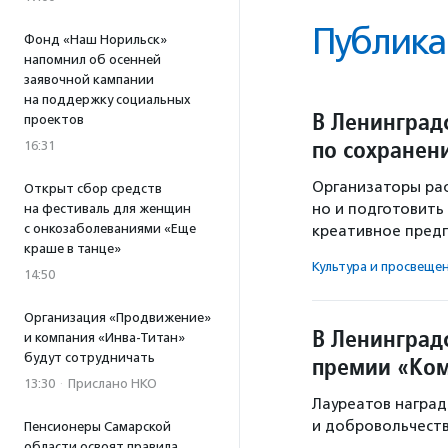
Публика
Фонд «Наш Норильск»
напомнил об осенней
заявочной кампании
на поддержку социальных
В Ленинград
проектов
по сохранен
16:31
Организаторы рас
Открыт сбор средств
но и подготовить
на фестиваль для женщин
с онкозаболеваниями «Еще
креативное пред
краше в танце»
Культура и просвеще
14:50
Организация «Продвижение»
В Ленинградс
и компания «Инва-Титан»
будут сотрудничать
премии «Ком
13:30
·
Прислано НКО
Лауреатов наград
и добровольчеств
Пенсионеры Самарской
области освоят правила