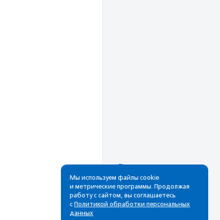
Рассылка
Мы используем файлы cookie
и метрические программы. Продолжая
Cамые свежие новости,
работу с сайтом, вы соглашаетесь
лучшие материалы в вашем
с
Политикой обработки персональных
почтовом ящике
данных