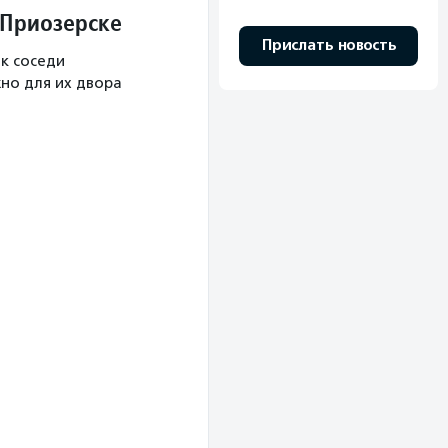
 Приозерске
Прислать новость
ак соседи
жно для их двора