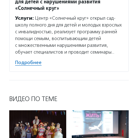
для детей с нарушениями развития
Услуг
«Солнечный круг»
гранто
Услуги:
Центр «Солнечный круг» открыл сад-
(в цел
школу полного дня для детей и молодых взрослых
на ока
с инвалидностью, реализует программу ранней
потенц
помощи семьям, воспитывающим детей
по соц
с множественными нарушениями развития,
Подро
обучает специалистов и проводит семинары…
Подробнее
ВИДЕО ПО ТЕМЕ