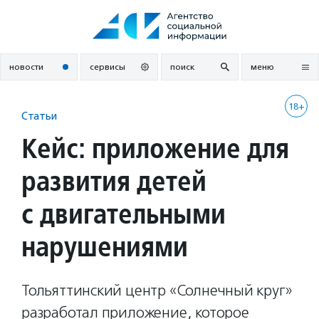
Перейти
к
содержанию
новости
сервисы
поиск
меню
18+
Статьи
Кейс: приложение для
развития детей
с двигательными
нарушениями
Тольяттинский центр «Солнечный круг»
разработал приложение, которое