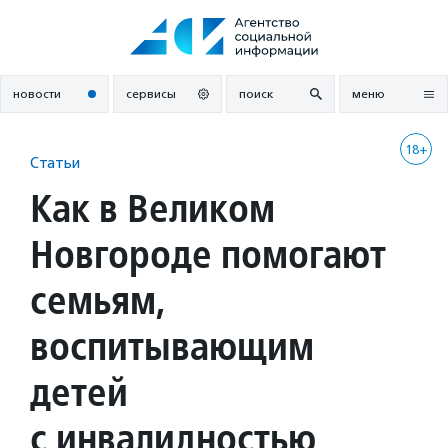
Перейти
к
содержанию
новости
сервисы
поиск
меню
18+
Статьи
Как в Великом
Новгороде помогают
семьям,
воспитывающим
детей
с инвалидностью