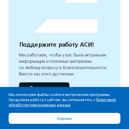
Поддержите работу АСИ!
Мы работаем, чтобы у вас была актуальная
информация и полезные материалы
по любому вопросу в благотворительности.
Вместе мы этого достигнем
Внести вклад
Мы используем файлы cookie и метрические программы.
Продолжая работу с сайтом, вы соглашаетесь с
Политикой
обработки персональных данных
Великий Новгород
,
Новгородская обл.
Хорошо
ТЕГИ:
мобильное приложение
,
помощь детям с ОВЗ
,