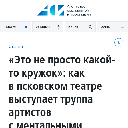
Перейти
к
содержанию
новости
сервисы
поиск
меню
18+
Статьи
«Это не просто какой-
то кружок»: как
в псковском театре
выступает труппа
артистов
с ментальными