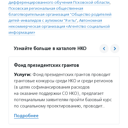
дифференцированного обучения Псковской области
,
Псковская региональная общественная
благотворительная организация "Общество родителей
детей-инвалидов с аутизмом "Я и ты"
,
Автономная
некоммерческая организация «Агентство социальной
информации»
Узнайте больше в каталоге НКО
Фонд президентских грантов
Агент
Услуги:
Фонд президентских грантов проводит
Услуг
грантовые конкурсы среди НКО и среди регионов
матери
(в целях софинансирования расходов
сектор
на оказание поддержки СО НКО), предлагает
новост
потенциальным заявителям пройти базовый курс
расска
по социальному проектированию, проводит…
некомм
Подробнее
Подро