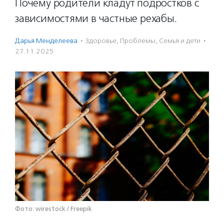
Почему родители кладут подростков с
зависимостями в частные рехабы.
Дарья Менделеева
·
Здоровье
,
Проблемы
,
Семья и дети
·
27.11.2025
Фото: wirestock / Freepik