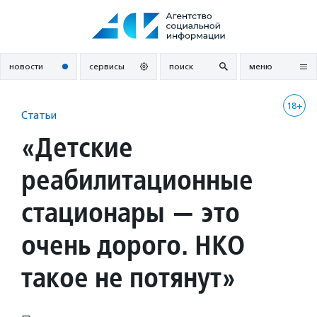
Перейти
к
содержанию
новости
сервисы
поиск
меню
18+
Статьи
«Детские
реабилитационные
стационары — это
очень дорого. НКО
такое не потянут»