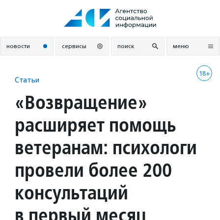
Перейти
к
содержанию
новости
сервисы
поиск
меню
18+
Статьи
«Возвращение»
расширяет помощь
ветеранам: психологи
провели более 200
консультаций
в первый месяц