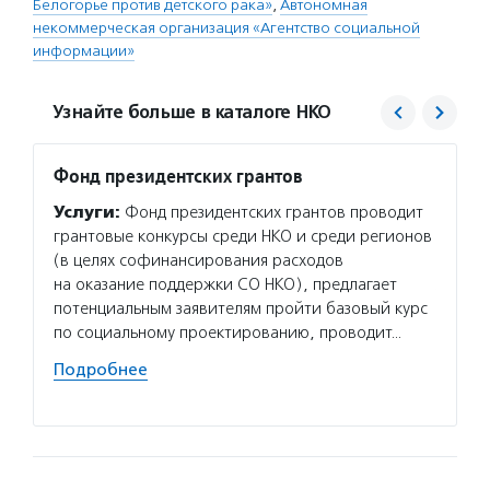
Белогорье против детского рака»
,
Автономная
некоммерческая организация «Агентство социальной
информации»
Узнайте больше в каталоге НКО
Фонд президентских грантов
Свято
Услуги:
Фонд президентских грантов проводит
Услуг
грантовые конкурсы среди НКО и среди регионов
детско
(в целях софинансирования расходов
с онко
на оказание поддержки СО НКО), предлагает
заболе
потенциальным заявителям пройти базовый курс
и псих
по социальному проектированию, проводит…
маршру
в Белг
Подробнее
Подро