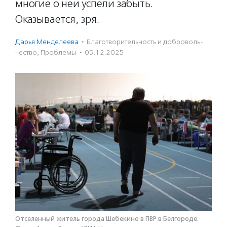
многие о ней успели забыть.
Оказывается, зря.
Дарья Менделеева
·
Благотвори­тель­ность и доброволь­
чест­во
,
Проблемы
·
05.12.2025
Отселенный житель города Шебекино в ПВР в Белгороде.