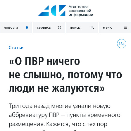
Перейти
к
содержанию
новости
сервисы
поиск
меню
18+
Статьи
«О ПВР ничего
не слышно, потому что
люди не жалуются»
Три года назад многие узнали новую
аббревиатуру ПВР — пункты временного
размещения. Кажется, что с тех пор