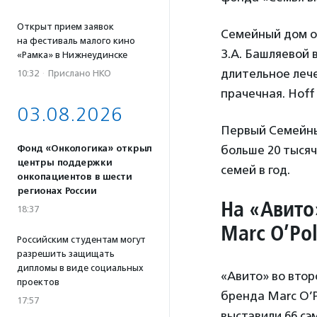
Открыт прием заявок
Семейный дом о
на фестиваль малого кино
З.А. Башляевой 
«Рамка» в Нижнеудинске
длительное лечен
10:32
·
Прислано НКО
прачечная. Hof
03.08.2026
Первый Семейный
Фонд «Онкологика» открыл
больше 20 тысяч
центры поддержки
семей в год.
онкопациентов в шести
регионах России
На «Авито
18:37
Marc O’Po
Российским студентам могут
разрешить защищать
дипломы в виде социальных
«Авито» во втор
проектов
бренда Marc O’P
17:57
выставили 66 сэ