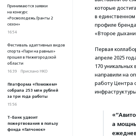
Принимаются заявки
которые достиг
на конкурс
в единственном
«Росмолодежь.Гранты 2
сезон»
профиле бренда
16:54
«Второе дыхани
Фестиваль адаптивных видов
Первая коллабор
спорта «Пари на равных»
апреле 2025 год
прошел в Нижегородской
области
170 уникальных
16:39
·
Прислано НКО
направили на оп
работу Центра 
Платформа «Поможем»
собрала 253 млн рублей
инфраструктуры
за три года работы
15:56
«”Авито
Т-Банк удвоит
а мощны
пожертвования в пользу
фонда «Галчонок»
ежеднев