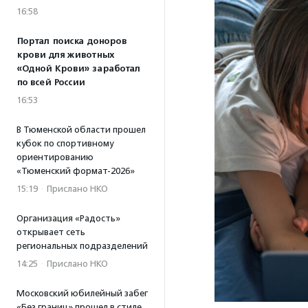
16:58
Портал поиска доноров
крови для животных
«Одной Крови» заработал
по всей России
16:53
В Тюменской области прошел
кубок по спортивному
ориентированию
«Тюменский формат-2026»
15:19
·
Прислано НКО
Организация «Радость»
открывает сеть
региональных подразделений
14:25
·
Прислано НКО
Московский юбилейный забег
«Без границ» прошел в стиле