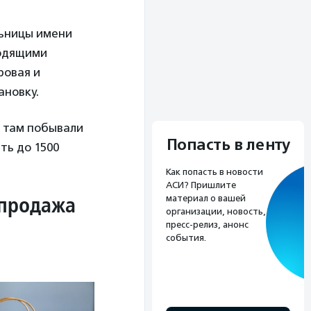
льницы имени
ходящими
ровая и
ановку.
т там побывали
Попасть в ленту
ть до 1500
Как попасть в новости
АСИ? Пришлите
спродажа
материал о вашей
организации, новость,
пресс-релиз, анонс
события.