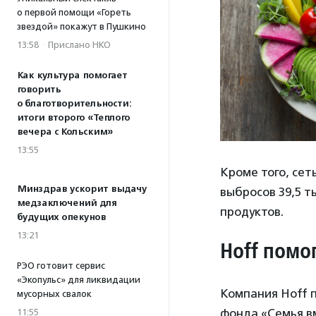
о первой помощи «Гореть
звездой» покажут в Пушкино
13:58
·
Прислано НКО
Как культура помогает
говорить
о благотворительности:
итоги второго «Теплого
вечера с Кольским»
13:55
Кроме того, се
Минздрав ускорит выдачу
выбросов 39,5 т
медзаключений для
продуктов.
будущих опекунов
13:21
Hoff помо
РЭО готовит сервис
«Экопульс» для ликвидации
Компания Hoff 
мусорных свалок
фонда «Семья в
11:55