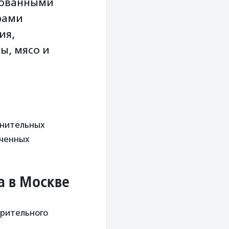
бованными
рами
ия,
ы, мясо и
лнительных
оченных
а в Москве
орительного