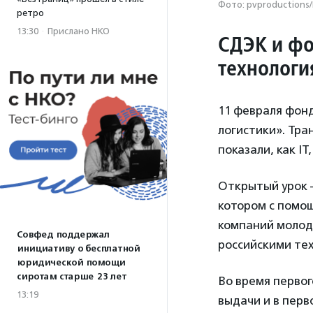
Фото: pvproductions/
ретро
13:30
·
Прислано НКО
СДЭК и фо
технологи
11 февраля фон
логистики». Тр
показали, как I
Открытый урок 
котором с помо
компаний молод
Совфед поддержал
российскими те
инициативу о бесплатной
юридической помощи
сиротам старше 23 лет
Во время первог
13:19
выдачи и в пер