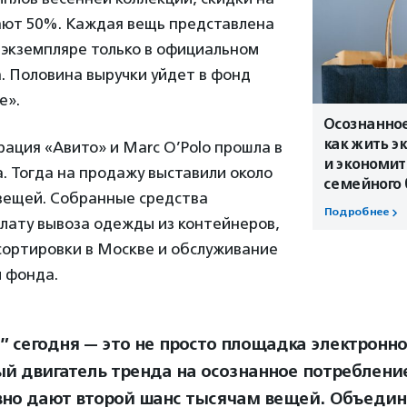
ают 50%. Каждая вещь представлена
 экземпляре только в официальном
. Половина выручки уйдет в фонд
е».
Осознанное
как жить э
ация «Авито» и Marc O’Polo прошла в
и экономит
а. Тогда на продажу выставили около
семейного
 вещей. Собранные средства
Подробнее
лату вывоза одежды из контейнеров,
сортировки в Москве и обслуживание
 фонда.
” сегодня — это не просто площадка электронн
й двигатель тренда на осознанное потребление
но дают второй шанс тысячам вещей. Объедин