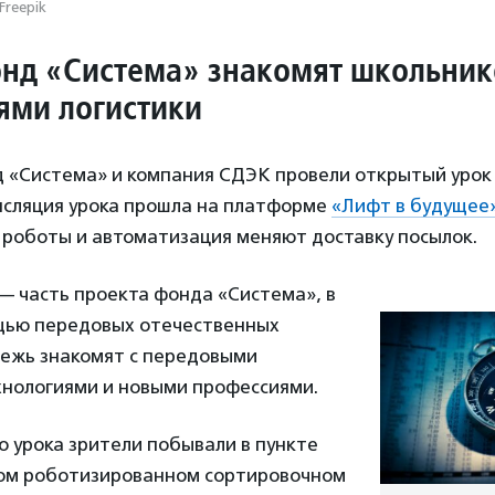
Freepik
нд «Система» знакомят школьник
ями логистики
д «Система» и компания СДЭК провели открытый урок
ансляция урока прошла на платформе
«Лифт в будущее
Т, роботы и автоматизация меняют доставку посылок.
— часть проекта фонда «Система», в
щью передовых отечественных
ежь знакомят с передовыми
хнологиями и новыми профессиями.
о урока зрители побывали в пункте
вом роботизированном сортировочном