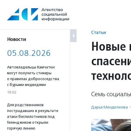
Перейти
к
содержанию
Статьи
Новости
Новые 
05.08.2026
спасен
Автовладельцы Камчатки
технол
могут получить стикеры
о правилах добрососедства
с бурыми медведями
18:02
Семь социаль
Для родственников
Дарья Менделеева
·
пострадавших в результате
атаки беспилотников под
Геленджиком открыли
горячую линию