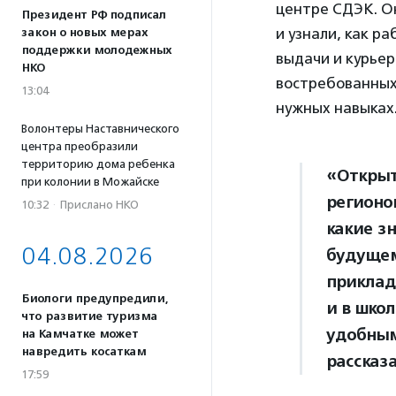
центре СДЭК. О
Президент РФ подписал
и узнали, как р
закон о новых мерах
поддержки молодежных
выдачи и курьер
НКО
востребованных
13:04
нужных навыках
Волонтеры Наставнического
центра преобразили
территорию дома ребенка
«Открыт
при колонии в Можайске
регионо
10:32
·
Прислано НКО
какие з
04.08.2026
будущем
приклад
Биологи предупредили,
и в школ
что развитие туризма
удобным
на Камчатке может
навредить косаткам
рассказ
17:59