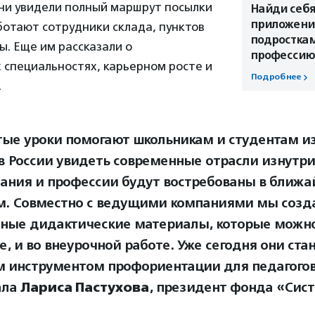
ни увидели полный маршрут посылки
Найди себя,
приложени
аботают сотрудники склада, пунктов
подростка
ы. Еще им рассказали о
профессию
 специальностях, карьерном росте и
Подробнее
.
ые уроки помогают школьникам и студентам и
в России увидеть современные отрасли изнутри 
нания и профессии будут востребованы в ближ
. Совместно с ведущими компаниями мы созд
ные дидактические материалы, которые можно
е, и во внеурочной работе. Уже сегодня они ста
 инструментом профориентации для педагогов
ала
Лариса Пастухова
, президент фонда «Сис