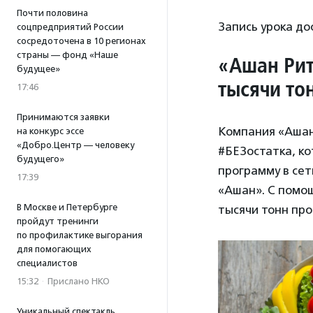
Почти половина
Запись урока до
соцпредприятий России
сосредоточена в 10 регионах
страны — фонд «Наше
«
Ашан Рит
будущее»
тысячи то
17:46
Принимаются заявки
Компания «Ашан
на конкурс эссе
«Добро.Центр — человеку
#БЕЗостатка, ко
будущего»
программу в сети
17:39
«Ашан». С помо
В Москве и Петербурге
тысячи тонн про
пройдут тренинги
по профилактике выгорания
для помогающих
специалистов
15:32
·
Прислано НКО
Уникальный спектакль