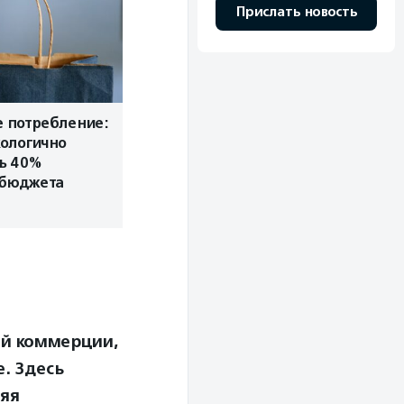
Прислать новость
 потребление:
кологично
ь 40%
 бюджета
ой коммерции,
. Здесь
яя