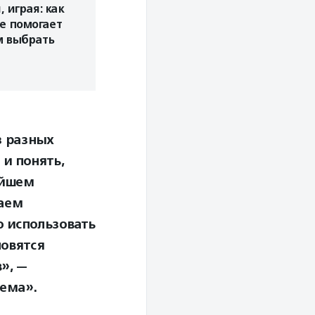
 играя: как
е помогает
м выбрать
з разных
и понять,
айшем
аем
 использовать
новятся
», —
тема».