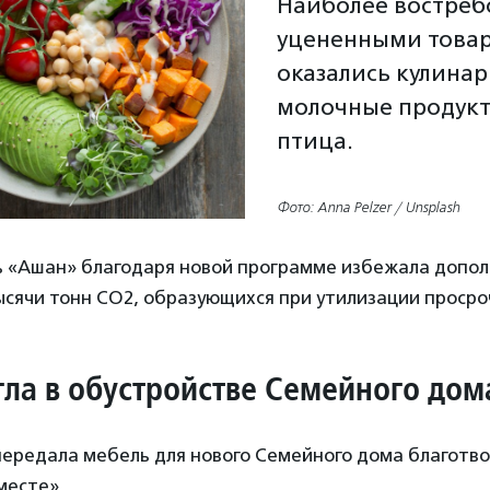
Наиболее востре
уцененными това
оказались кулинар
молочные продукт
птица.
Фото: Anna Pelzer / Unsplash
ть «Ашан» благодаря новой программе избежала допо
ысячи тонн СО2, образующихся при утилизации проср
гла в обустройстве Семейного дом
передала мебель для нового Семейного дома благотв
месте».