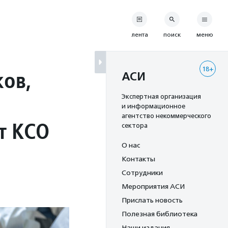
лента
поиск
меню
18+
ов,
АСИ
Экспертная организация
и информационное
агентство некоммерческого
т КСО
сектора
О нас
Контакты
Сотрудники
Мероприятия АСИ
Прислать новость
Полезная библиотека
Наши издания