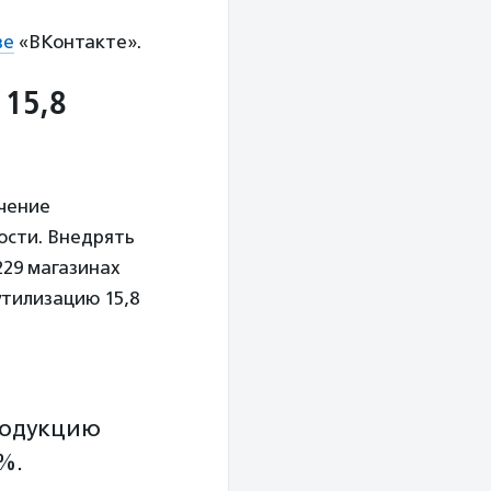
ве
«ВКонтакте».
 15,8
чение
ости. Внедрять
 229 магазинах
тилизацию 15,8
родукцию
%.