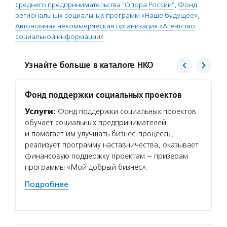
среднего предпринимательства "Опора России"
,
Фонд
региональных социальных программ «Наше будущее»
,
Автономная некоммерческая организация «Агентство
социальной информации»
Узнайте больше в каталоге НКО
Фонд поддержки социальных проектов
Фонд 
Услуги:
Фонд поддержки социальных проектов
Услуг
обучает социальных предпринимателей
социал
и помогает им улучшать бизнес-процессы,
и реги
реализует программу наставничества, оказывает
и обра
финансовую поддержку проектам – призерам
и прод
программы «Мой добрый бизнес».
предпр
социал
Подробнее
Подро