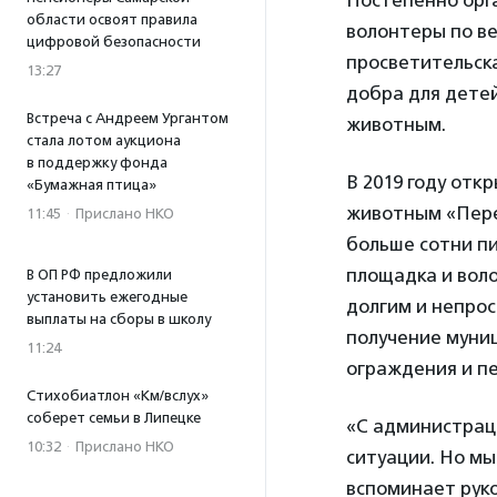
Постепенно орга
области освоят правила
волонтеры по ве
цифровой безопасности
просветительск
13:27
добра для дете
Встреча с Андреем Ургантом
животным.
стала лотом аукциона
в поддержку фонда
В 2019 году от
«Бумажная птица»
животным «Пере
11:45
·
Прислано НКО
больше сотни пи
площадка и воло
В ОП РФ предложили
установить ежегодные
долгим и непрос
выплаты на сборы в школу
получение муниц
11:24
ограждения и пе
Стихобиатлон «Км/вслух»
соберет семьи в Липецке
«С администраци
10:32
·
Прислано НКО
ситуации. Но мы
вспоминает рук