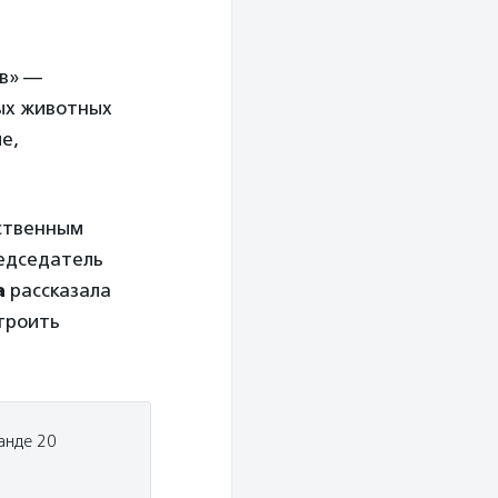
ов» —
ных животных
е,
ественным
редседатель
а
рассказала
строить
анде 20