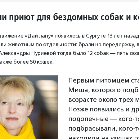
ли приют для бездомных собак и 
ижение «Дай лапу» появилось в Сургуте 13 лет наза
ли животным по отдельности: брали на передержку, л
 Александры Нуриевой тогда было 12 собак — пять сво
акже более 50 кошек.
Первым питомцем ст
Миша, которого подб
возрасте около трех 
Позже появились и д
подопечные — кого‑т
подбрасывали, кого‑т
находили на улицах г