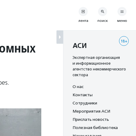
лента
поиск
меню
18+
домных
АСИ
Экспертная организация
и информационное
агентство некоммерческого
сектора
es.
О нас
Контакты
Сотрудники
Мероприятия АСИ
Прислать новость
Полезная библиотека
Наши издания