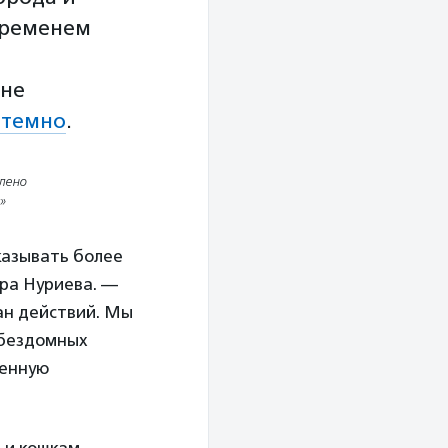
временем
 не
стемно
.
лено
»
казывать более
ра Нуриева. —
ан действий. Мы
 бездомных
венную