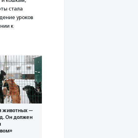
 и кошкам,
оты стала
дение уроков
нии к
я животных —
ад. Он должен
я
твом»