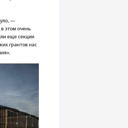
нуло, —
 в этом очень
или еще секции
ких грантов нас
ния».