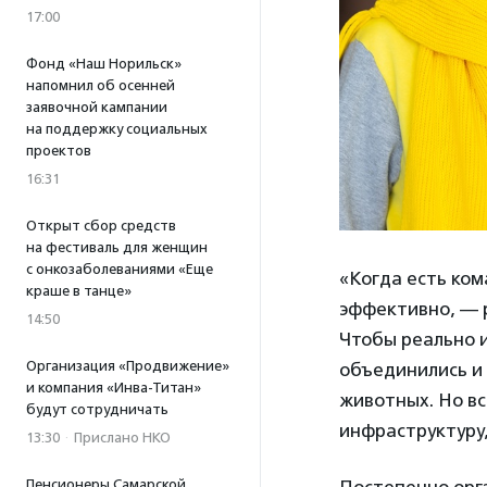
17:00
Фонд «Наш Норильск»
напомнил об осенней
заявочной кампании
на поддержку социальных
проектов
16:31
Открыт сбор средств
на фестиваль для женщин
с онкозаболеваниями «Еще
«Когда есть ко
краше в танце»
эффективно, — 
14:50
Чтобы реально и
Организация «Продвижение»
объединились и 
и компания «Инва-Титан»
животных. Но вс
будут сотрудничать
инфраструктуру,
13:30
·
Прислано НКО
Пенсионеры Самарской