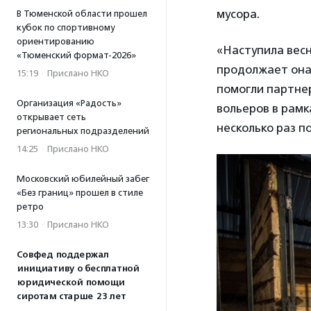
мусора.
В Тюменской области прошел
кубок по спортивному
ориентированию
«Наступила весн
«Тюменский формат-2026»
продолжает она.
15:19
·
Прислано НКО
помогли партнер
Организация «Радость»
вольеров в рам
открывает сеть
несколько раз п
региональных подразделений
14:25
·
Прислано НКО
Московский юбилейный забег
«Без границ» прошел в стиле
ретро
13:30
·
Прислано НКО
Совфед поддержал
инициативу о бесплатной
юридической помощи
сиротам старше 23 лет