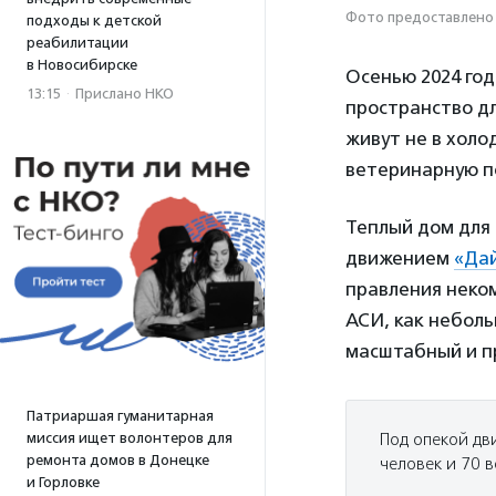
Фото предоставлено
подходы к детской
реабилитации
в Новосибирске
Осенью 2024 год
13:15
·
Прислано НКО
пространство дл
живут не в холо
ветеринарную п
Теплый дом для
движением
«Дай
правления неко
АСИ, как неболь
масштабный и п
Патриаршая гуманитарная
миссия ищет волонтеров для
Под опекой дви
ремонта домов в Донецке
человек и 70 
и Горловке