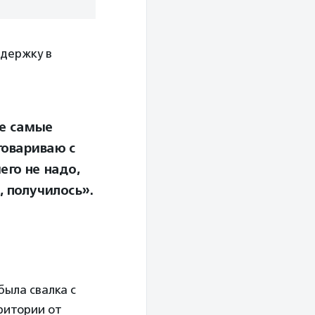
ддержку в
же самые
говариваю с
его не надо,
, получилось».
была свалка с
ритории от