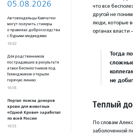
05.08.2026
что все бесполе
другой не поним
Автовладельцы Камчатки
люди, которые в
могут получить стикеры
о правилах добрососедства
органах власти 
с бурыми медведями
18:02
Тогда по
Для родственников
сложные
пострадавших в результате
атаки беспилотников под
коллегам
Геленджиком открыли
не добит
горячую линию
16:58
Портал поиска доноров
Теплый до
крови для животных
«Одной Крови» заработал
по всей России
По словам Алекс
16:53
заболоченной по