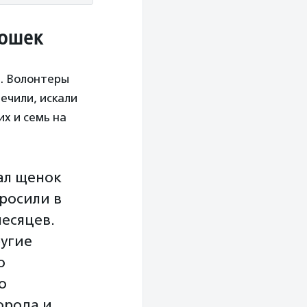
кошек
д. Волонтеры
ечили, искали
их и семь на
ал щенок
росили в
месяцев.
ругие
о
о
орода и