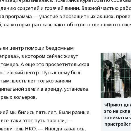
низация развивалась: появились кураторы по собакам
дению соцсетей и горячей линии. Важной частью раб
ая программа — участие в зоозащитных акциях, прове
й, на которых рассказывают об ответственном отноше
крыли центр помощи бездомным
права», в котором сейчас живут
томцев. А еще это просветительская
нтерский центр. Путь к нему был
тым: шесть лет только заняли
ипальной земли в аренду, установка
рвых вольеров.
«Приют дл
это не скл
ей мы бились пять лет. Были разные
заниматьс
 все-таки этот путь прошли, —
пристройс
оводитель НКО. — Иногда казалось,