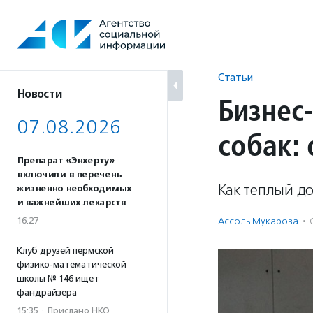
Перейти
к
содержанию
Статьи
Новости
Бизнес
07.08.2026
собак: 
Препарат «Энхерту»
включили в перечень
Как теплый до
жизненно необходимых
и важнейших лекарств
16:27
Ассоль Мукарова
·
Клуб друзей пермской
физико-математической
школы № 146 ищет
фандрайзера
15:35
·
Прислано НКО