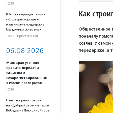
12:59
Как строи
В Москве пройдет акция
«Кофе для хорошего
мальчика» в поддержку
Общественное дв
бездомных животных
поначалу помога
10:52
·
Прислано НКО
хозяев. У самой
06.08.2026
передержке, а т
Минздрав уточнил
правила передачи
пациентам
незарегистрированных
в России препаратов
17:30
Началась регистрация
на «Добрый забег» в парке
Победы на Поклонной горе