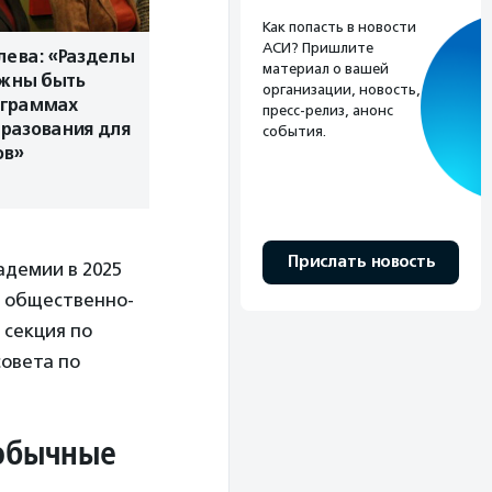
Как попасть в новости
АСИ? Пришлите
лева: «Разделы
материал о вашей
лжны быть
организации, новость,
ограммах
пресс-релиз, анонс
разования для
события.
ов»
Прислать новость
адемии в 2025
м общественно-
 секция по
совета по
 обычные