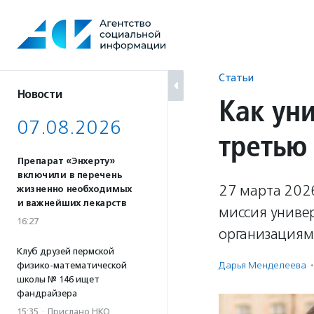
Перейти
к
содержанию
Статьи
Новости
Как ун
07.08.2026
третью
Препарат «Энхерту»
включили в перечень
27 марта 2026
жизненно необходимых
и важнейших лекарств
миссия униве
16:27
организациям
Клуб друзей пермской
Дарья Менделеева
·
физико-математической
школы № 146 ищет
фандрайзера
15:35
·
Прислано НКО