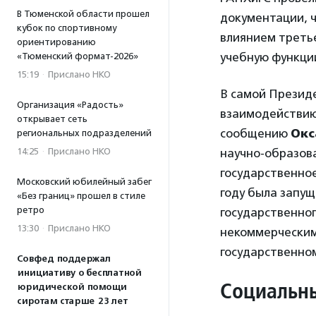
В Тюменской области прошел
документации, 
кубок по спортивному
влиянием треть
ориентированию
учебную функции
«Тюменский формат-2026»
15:19
·
Прислано НКО
В самой Презид
Организация «Радость»
взаимодействию 
открывает сеть
сообщению
Окс
региональных подразделений
научно-образов
14:25
·
Прислано НКО
государственное
Московский юбилейный забег
году была запу
«Без границ» прошел в стиле
ретро
государственног
13:30
·
Прислано НКО
некоммерческим 
государственно
Совфед поддержал
инициативу о бесплатной
Социальны
юридической помощи
сиротам старше 23 лет