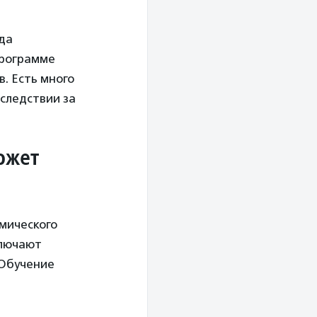
гда
программе
. Есть много
оследствии за
ожет
мического
ключают
«Обучение