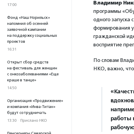
Владимир Ник
17:00
программы «Обуч
Фонд «Наш Норильск»
одного запуска 
напомнил об осенней
формирования у
заявочной кампании
гражданской ид
на поддержку социальных
проектов
восприятие пре
16:31
По словам Влади
Открыт сбор средств
НКО, важно, чт
на фестиваль для женщин
с онкозаболеваниями «Еще
краше в танце»
14:50
«Качест
вдохнов
Организация «Продвижение»
и компания «Инва-Титан»
наприме
будут сотрудничать
работы 
13:30
·
Прислано НКО
рабочую
Пенсионеры Самарской