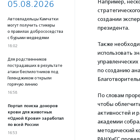
Например, неско
05.08.2026
стратегического
создании экспе
Автовладельцы Камчатки
могут получить стикеры
президента.
о правилах добрососедства
с бурыми медведями
Также необходи
18:02
использовать з
Для родственников
управленческих
пострадавших в результате
по созданию ан
атаки беспилотников под
Геленджиком открыли
Благотворитель
горячую линию
16:58
По словам прор
чтобы облегчить
Портал поиска доноров
активностей и р
крови для животных
«Одной Крови» заработал
академии собра
по всей России
методический к
16:53
РАНХиГС провели