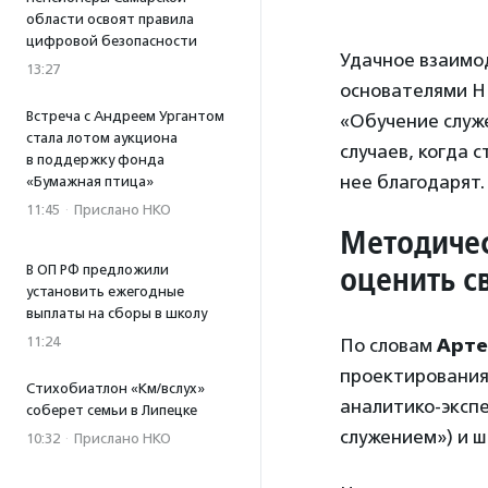
области освоят правила
цифровой безопасности
Удачное взаимод
13:27
основателями Н
Встреча с Андреем Ургантом
«Обучение служе
стала лотом аукциона
случаев, когда 
в поддержку фонда
нее благодарят.
«Бумажная птица»
11:45
·
Прислано НКО
Методичес
оценить с
В ОП РФ предложили
установить ежегодные
выплаты на сборы в школу
11:24
По словам
Арте
проектирования
Стихобиатлон «Км/вслух»
аналитико-эксп
соберет семьи в Липецке
служением») и 
10:32
·
Прислано НКО