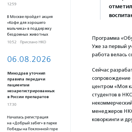
12:59
отметил
воспита
В Москве пройдет акция
«Кофе для хорошего
мальчика» в поддержку
бездомных животных
Программа «Обуч
10:52
·
Прислано НКО
Уже за первый у
работа велась с
06.08.2026
Сейчас разрабат
Минздрав уточнил
сопровождение 
правила передачи
пациентам
центром «Моя к
незарегистрированных
студентов в НКО
в России препаратов
некоммерческий
17:30
менеджеров НКО
Началась регистрация
коворкинги и д
на «Добрый забег» в парке
Победы на Поклонной горе