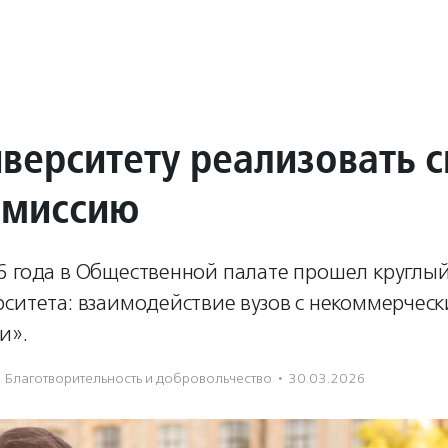
иверситету реализовать 
 миссию
 года в Общественной палате прошел круглый
рситета: взаимодействие вузов с некоммерчес
и».
Благотвори­тель­ность и доброволь­чест­во
·
30.03.2026