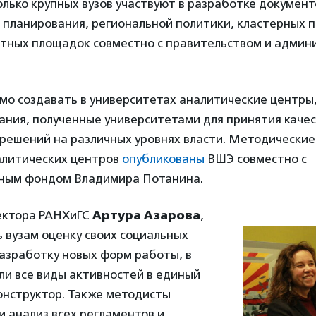
лько крупных вузов участвуют в разработке документ
 планирования, региональной политики, кластерных п
ртных площадок совместно с правительством и админ
мо создавать в университетах аналитические центры
нания, полученные университетами для принятия каче
 решений на различных уровнях власти. Методически
алитических центров
опубликованы
ВШЭ совместно с
ным фондом Владимира Потанина.
ектора РАНХиГС
Артура Азарова
,
 вузам оценку своих социальных
азработку новых форм работы, в
ли все виды активностей в единый
онструктор. Также методисты
 анализ всех регламентов и