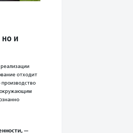
 но и
о реализации
ование отходит
о производство
с окружающим
сознанно
енности, —