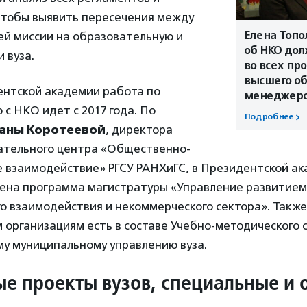
чтобы выявить пересечения между
Елена Топо
ей миссии на образовательную и
об НКО до
 вуза.
во всех пр
высшего об
ентской академии работа по
менеджер
с НКО идет с 2017 года. По
Подробнее
аны Коротеевой
, директора
ательного центра «Общественно-
 взаимодействие» РГСУ РАНХиГС, в Президентской ак
щена программа магистратуры «Управление развитие
о взаимодействия и некоммерческого сектора». Также
организациям есть в составе Учебно-методического 
му муниципальному управлению вуза.
е проекты вузов, специальные и