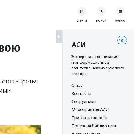
лента
поиск
меню
18+
свою
АСИ
Экспертная организация
и информационное
агентство некоммерческого
сектора
 стол «Третья
О нас
кими
Контакты
Сотрудники
Мероприятия АСИ
Прислать новость
Полезная библиотека
Наши издания