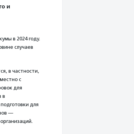
то и
умы в 2024 году.
овине случаев
я, в частности,
местно с
овок для
 в
 подготовки для
зов —
организаций.