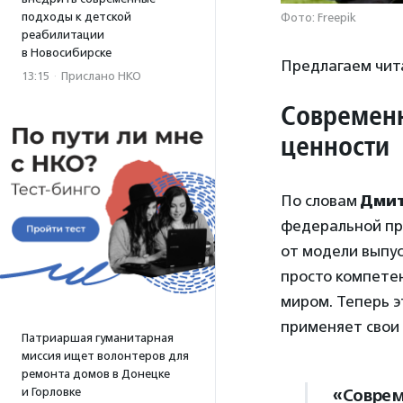
подходы к детской
Фото: Freepik
реабилитации
в Новосибирске
Предлагаем чит
13:15
·
Прислано НКО
Современн
ценности
По словам
Дмит
федеральной пр
от модели выпус
просто компете
миром. Теперь э
применяет свои 
Патриаршая гуманитарная
миссия ищет волонтеров для
ремонта домов в Донецке
«Соврем
и Горловке