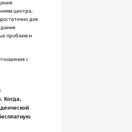
дения
аниям центра,
едостаточно для
здания
ых проблем и
отношения с
к
 Когда,
уденческой
 бесплатную