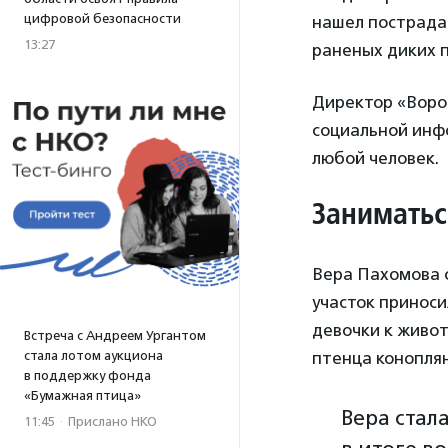
цифровой безопасности
нашел пострада
13:27
раненых диких п
Директор «Воро
социальной инфо
любой человек.
Занимать
Вера Пахомова с
участок приноси
девочки к живот
Встреча с Андреем Ургантом
стала лотом аукциона
птенца коноплян
в поддержку фонда
«Бумажная птица»
Вера стал
11:45
·
Прислано НКО