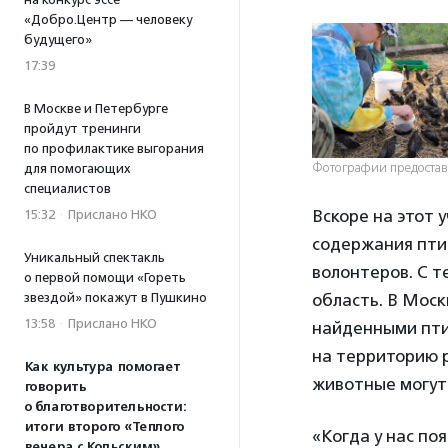
«Добро.Центр — человеку
будущего»
17:39
В Москве и Петербурге
пройдут тренинги
по профилактике выгорания
Фотографии предостав
для помогающих
специалистов
Вскоре на этот 
15:32
·
Прислано НКО
содержания пти
Уникальный спектакль
волонтеров. С 
о первой помощи «Гореть
область. В Моск
звездой» покажут в Пушкино
13:58
·
Прислано НКО
найденными пти
на территорию 
Как культура помогает
животные могут
говорить
о благотворительности:
итоги второго «Теплого
«Когда у нас по
вечера с Кольским»