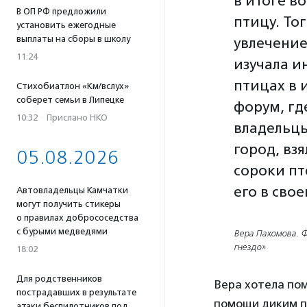
в итоге в
В ОП РФ предложили
птицу. То
установить ежегодные
выплаты на сборы в школу
увлечение
11:24
изучала 
птицах в 
Стихобиатлон «Км/вслух»
соберет семьи в Липецке
форум, гд
10:32
·
Прислано НКО
владельцы
город, взя
05.08.2026
сороки пт
его в сво
Автовладельцы Камчатки
могут получить стикеры
о правилах добрососедства
с бурыми медведями
Вера Пахомова. Ф
гнездо»
18:02
Для родственников
Вера хотела по
пострадавших в результате
помощи диким 
атаки беспилотников под