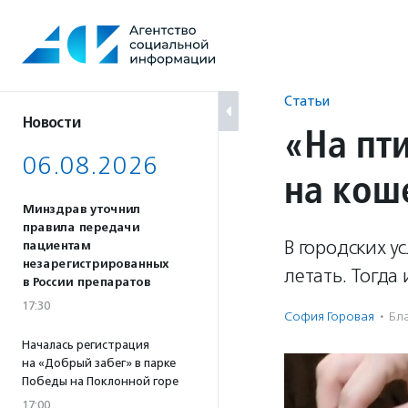
Перейти
к
содержанию
Статьи
Новости
«На пти
06.08.2026
на кош
Минздрав уточнил
правила передачи
В городских у
пациентам
незарегистрированных
летать. Тогда
в России препаратов
17:30
София Горовая
·
Бла
Началась регистрация
на «Добрый забег» в парке
Победы на Поклонной горе
17:00