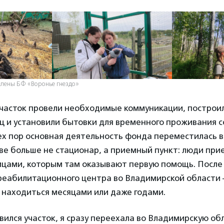
лены БФ «Воронье гнездо»
участок провели необходимые коммуникации, построи
ц и установили бытовки для временного проживания с
тех пор основная деятельность фонда переместилась 
ве больше не стационар, а приемный пункт: люди при
цами, которым там оказывают первую помощь. После
реабилитационного центра во Владимирской области 
 находиться месяцами или даже годами.
явился участок, я сразу переехала во Владимирскую об