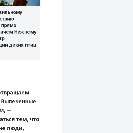
авильному
ствию
 прямо
 зачем Нижнему
тр
ции диких птиц
дотвращаем
. Вылеченные
м, —
аться тем, что
ие люди,