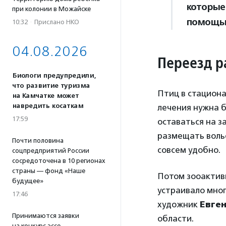
которые
при колонии в Можайске
помощью
10:32
·
Прислано НКО
04.08.2026
Переезд р
Биологи предупредили,
что развитие туризма
Птиц в стациона
на Камчатке может
навредить косаткам
лечения нужна б
17:59
оставаться на з
размещать волье
Почти половина
совсем удобно.
соцпредприятий России
сосредоточена в 10 регионах
страны — фонд «Наше
Потом зооактиви
будущее»
устраивало мног
17:46
художник
Евге
Принимаются заявки
области.
на конкурс эссе