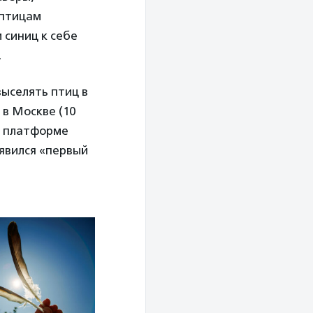
 птицам
 синиц к себе
.
выселять птиц в
в Москве (10
й платформе
оявился «первый