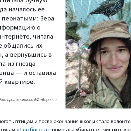
оспитала ручную
гда началось ее
 пернатыми: Вера
информацию о
интернете, читала
е общались их
, а вернувшись в
ла из гнезда
енца — и оставила
ей квартире.
ото предоставлено БФ «Воронье
могать птицам и после окончания школы стала волонт
птицам
«Дно болота»
: помогала убираться, чистить во