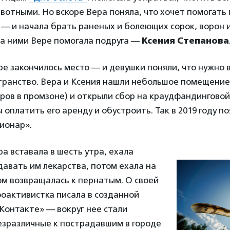
вотными. Но вскоре Вера поняла, что хочет помогать
— и начала брать раненых и болеющих сорок, ворон и
за ними Вере помогала подруга —
Ксения Степанова
ре закончилось место — и девушки поняли, что нужно 
транство. Вера и Ксения нашли небольшое помещение 
ров в промзоне) и открыли сбор на краудфандингово
ы оплатить его аренду и обустроить. Так в 2019 году п
ионар».
а вставала в шесть утра, ехала
давать им лекарства, потом ехала на
ом возвращалась к пернатым. О своей
оактивистка писала в созданной
ВКонтакте» — вокруг нее стали
езразличные к пострадавшим в городе