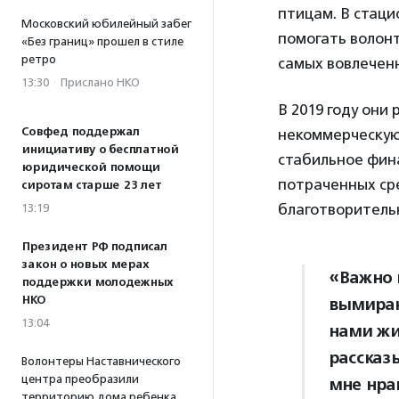
птицам. В стаци
Московский юбилейный забег
помогать волонт
«Без границ» прошел в стиле
ретро
самых вовлеченн
13:30
·
Прислано НКО
В 2019 году они
Совфед поддержал
некоммерческую
инициативу о бесплатной
стабильное фин
юридической помощи
потраченных сре
сиротам старше 23 лет
благотворитель
13:19
Президент РФ подписал
закон о новых мерах
«Важно 
поддержки молодежных
НКО
вымиран
13:04
нами жи
рассказ
Волонтеры Наставнического
центра преобразили
мне нра
территорию дома ребенка