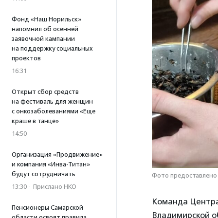
Фонд «Наш Норильск»
напомнил об осенней
заявочной кампании
на поддержку социальных
проектов
16:31
Открыт сбор средств
на фестиваль для женщин
с онкозаболеваниями «Еще
краше в танце»
14:50
Организация «Продвижение»
и компания «Инва-Титан»
будут сотрудничать
Фото предоставлено 
13:30
·
Прислано НКО
Команда Центра
Пенсионеры Самарской
Владимирской об
области освоят правила