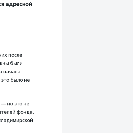
ся адресной
них после
лжны были
а начала
 это было не
 — но это не
чителей фонда,
 Владимирской