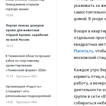
Геленджиком открыли
ухаживать за жи
горячую линию
самостоятельно 
16:58
домой. В уходе 
Портал поиска доноров
крови для животных
Вскоре в кварти
«Одной Крови» заработал
отдельное прос
по всей России
квадратных мет
16:53
Planeta.ru
, чтоб
В Тюменской области прошел
московский стац
кубок по спортивному
ориентированию
Каждое утро Вер
«Тюменский формат-2026»
кормить птиц и 
15:19
·
Прислано НКО
работу, а вечер
Организация «Радость»
деятельности зо
открывает сеть
группе в сети «
региональных подразделений
14:25
·
Прислано НКО
собираться неб