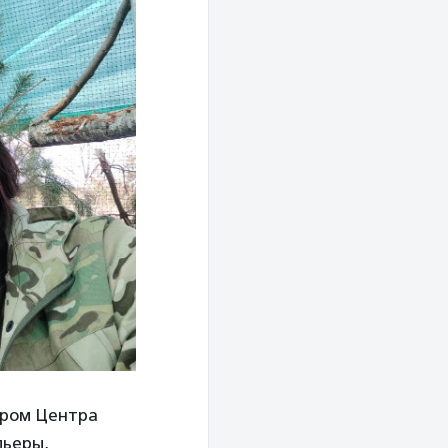
ером Центра
льеры,