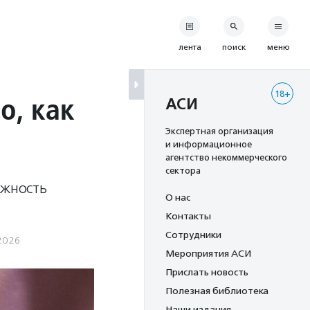
лента
поиск
меню
18+
о, как
АСИ
Экспертная организация
и информационное
агентство некоммерческого
сектора
ожность
О нас
Контакты
Сотрудники
2026
Мероприятия АСИ
Прислать новость
Полезная библиотека
Наши издания