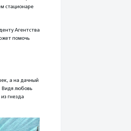
ем стационаре
денту Агентства
может помочь
ек, а на дачный
. Видя любовь
 из гнезда