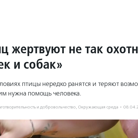
ц жертвуют не так охотн
ек и собак»
словиях птицы нередко ранятся и теряют возм
 им нужна помощь человека.
готвори­тель­ность и доброволь­чест­во
,
Окружающая среда
·
08.04.