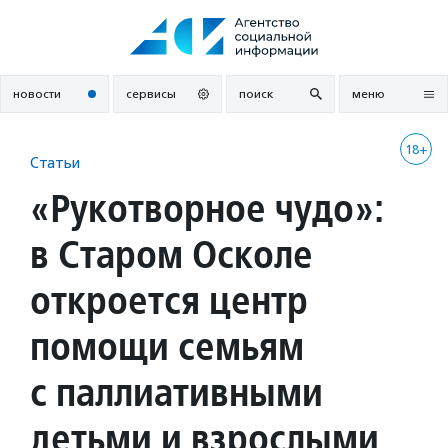
Перейти
к
содержанию
новости
сервисы
поиск
меню
18+
Статьи
«Рукотворное чудо»:
в Старом Осколе
откроется центр
помощи семьям
с паллиативными
детьми и взрослыми