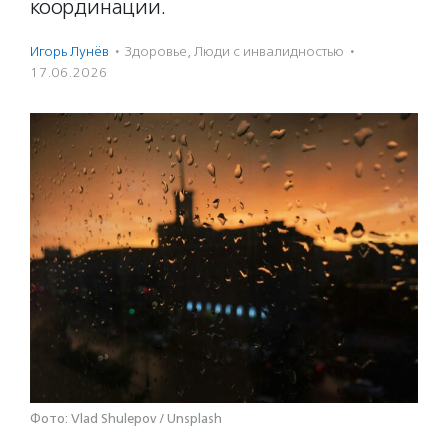
координации.
Игорь Лунёв
·
Здоровье
,
Люди с инвалидностью
·
17.06.2026
Фото: Vlad Shulepov / Unsplash