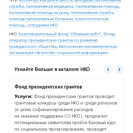
ТЕГИ:
волонтерская деятельность
,
выездная паллиативная
служба
,
паллиативная медицина
,
паллиативная помощь
,
паллиативная помощь на дому
,
паллиативная служба
,
помощь паллиативным больным
,
психологическая
помощь
,
сотрудники НКО
НКО:
Благотворительный фонд "Обнимая небо"
,
Фонд-
оператор президентских грантов по развитию
гражданского общества
,
Автономная некоммерческая
организация «Агентство социальной информации»
Узнайте больше в каталоге НКО
Фонд президентских грантов
Агент
Услуги:
Фонд президентских грантов проводит
Услуг
грантовые конкурсы среди НКО и среди регионов
матери
(в целях софинансирования расходов
сектор
на оказание поддержки СО НКО), предлагает
новост
потенциальным заявителям пройти базовый курс
расска
по социальному проектированию, проводит…
некомм