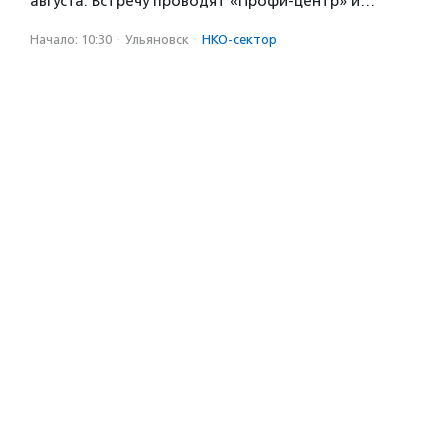
августа. Встречу проводят «Профи-центр» и…
Начало: 10:30
·
Ульяновск
·
НКО-сектор