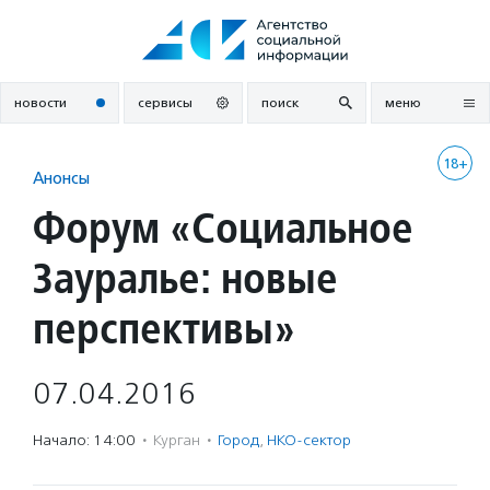
Перейти
к
содержанию
новости
сервисы
поиск
меню
18+
Анонсы
Форум «Социальное
Зауралье: новые
перспективы»
07.04.2016
Начало: 14:00
·
Курган
·
Город
,
НКО-сектор