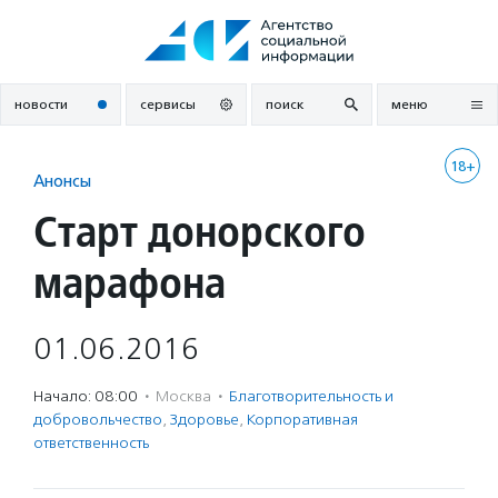
Перейти
к
содержанию
новости
сервисы
поиск
меню
18+
Анонсы
Старт донорского
марафона
01.06.2016
Начало: 08:00
·
Москва
·
Благотвори­тель­ность и
доброволь­чест­во
,
Здоровье
,
Корпоративная
ответственность