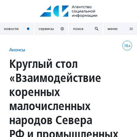
Перейти
к
содержанию
новости
сервисы
поиск
меню
18+
Анонсы
Круглый стол
«Взаимодействие
коренных
малочисленных
народов Севера
РФ и промышленных