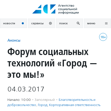
Перейти
к
содержанию
новости
сервисы
поиск
меню
18+
Анонсы
Форум социальных
технологий «Город —
это мы!»
04.03.2017
Начало: 10:00
·
Заполярный
·
Благотвори­тель­ность и
доброволь­чест­во
,
Город
,
Корпоративная ответственность