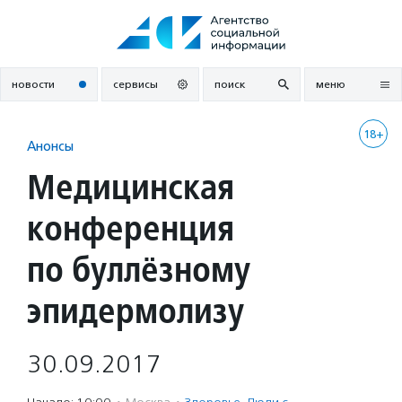
Перейти
к
содержанию
новости
сервисы
поиск
меню
18+
Анонсы
Медицинская
конференция
по буллёзному
эпидермолизу
30.09.2017