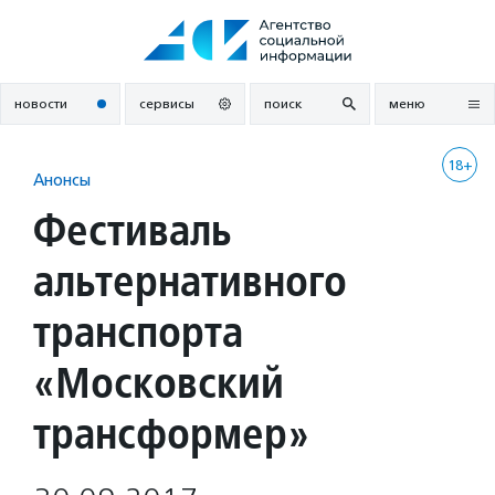
Перейти
к
содержанию
новости
сервисы
поиск
меню
18+
Анонсы
Фестиваль
альтернативного
транспорта
«Московский
трансформер»