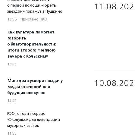
11.08.202
о первой помощи «Гореть
звездой» покажут в Пушкино
13:58
·
Прислано НКО
Как культура помогает
говорить
о благотворительности:
итоги второго «Теплого
вечера с Кольским»
13:55
Минздрав ускорит выдачу
10.08.202
медзаключений для
будущих опекунов
13:21
РЭО готовит сервис
«Экопульс» для ликвидации
мусорных свалок
11:55