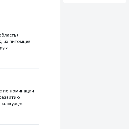
область)
, их питомцев
руга.
е по номинации
 развитию
конкурс)».