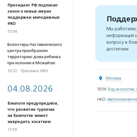
Президент РФ подписал
закон о новых мерах
Поддерж
поддержки молодежных
НКО
Мы работаем, 
13:04
информация и
вопросу в бла
Волонтеры Наставнического
достигнем
центра преобразили
территорию дома ребенка
при колонии в Можайске
10:32
·
Прислано НКО
Москва
04.08.2026
ТЕГИ:
Год экологии
,
НКО:
Автономная не
Биологи предупредили,
что развитие туризма
на Камчатке может
навредить косаткам
17:59