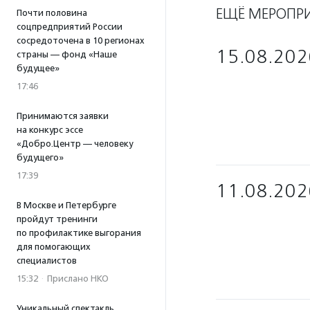
ЕЩЁ МЕРОПР
Почти половина
соцпредприятий России
сосредоточена в 10 регионах
15.08.202
страны — фонд «Наше
будущее»
17:46
Принимаются заявки
на конкурс эссе
«Добро.Центр — человеку
будущего»
17:39
11.08.202
В Москве и Петербурге
пройдут тренинги
по профилактике выгорания
для помогающих
специалистов
15:32
·
Прислано НКО
Уникальный спектакль