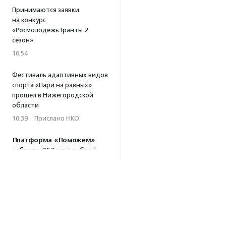
Принимаются заявки
на конкурс
«Росмолодежь.Гранты 2
сезон»
16:54
Фестиваль адаптивных видов
спорта «Пари на равных»
прошел в Нижегородской
области
16:39
·
Прислано НКО
Платформа «Поможем»
собрала 253 млн рублей
за три года работы
15:56
Т-Банк удвоит
пожертвования в пользу
фонда «Галчонок»