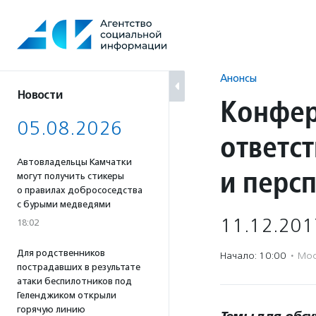
Перейти
к
содержанию
Анонсы
Новости
Конфер
05.08.2026
ответст
Автовладельцы Камчатки
и перс
могут получить стикеры
о правилах добрососедства
с бурыми медведями
11.12.201
18:02
Для родственников
Начало: 10:00
·
Мос
пострадавших в результате
атаки беспилотников под
Геленджиком открыли
горячую линию