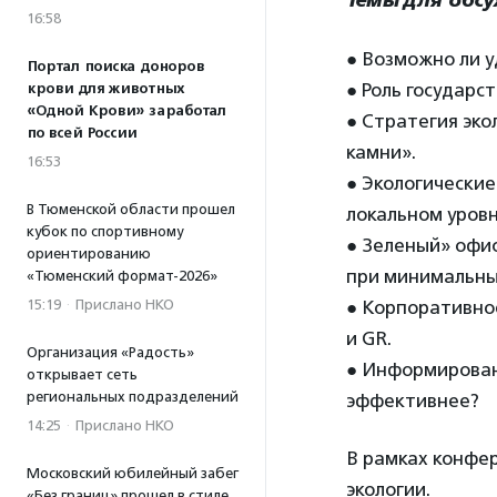
Темы для обс
16:58
● Возможно ли у
Портал поиска доноров
● Роль государс
крови для животных
«Одной Крови» заработал
● Стратегия эк
по всей России
камни».
16:53
● Экологически
В Тюменской области прошел
локальном уровн
кубок по спортивному
● Зеленый» офис
ориентированию
при минимальны
«Тюменский формат-2026»
15:19
·
Прислано НКО
● Корпоративное
и GR.
Организация «Радость»
● Информирован
открывает сеть
региональных подразделений
эффективнее?
14:25
·
Прислано НКО
В рамках конфер
Московский юбилейный забег
экологии.
«Без границ» прошел в стиле