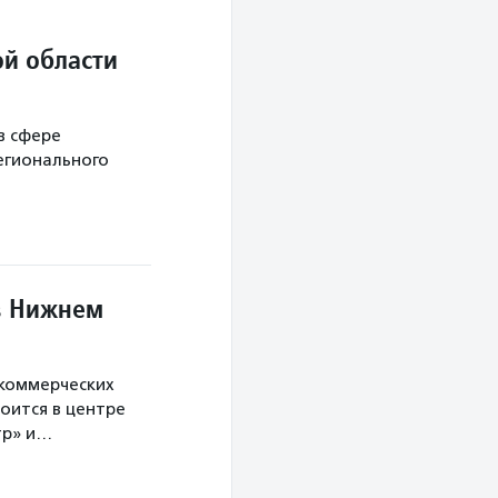
й области
в сфере
егионального
в Нижнем
екоммерческих
оится в центре
тр» и…