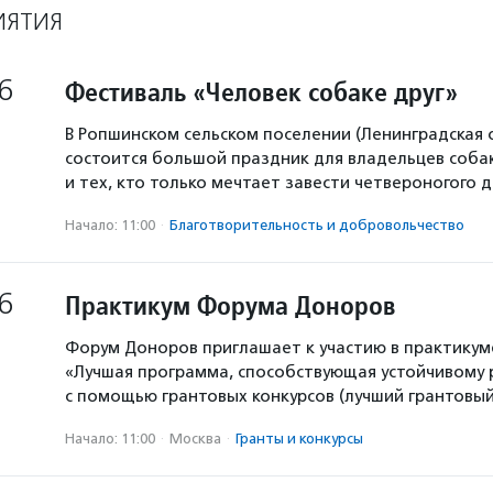
ИЯТИЯ
6
Фестиваль «Человек собаке друг»
В Ропшинском сельском поселении (Ленинградская 
состоится большой праздник для владельцев собак
и тех, кто только мечтает завести четвероногого д
Начало: 11:00
·
Благотвори­тель­ность и доброволь­чест­во
6
Практикум Форума Доноров
Форум Доноров приглашает к участию в практикум
«Лучшая программа, способствующая устойчивому
с помощью грантовых конкурсов (лучший грантовый 
Начало: 11:00
·
Москва
·
Гранты и конкурсы