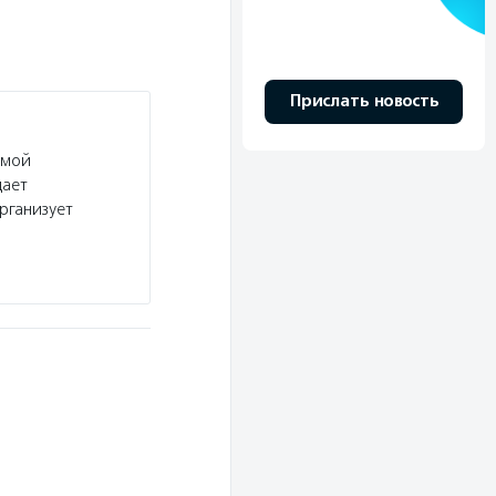
Прислать новость
емой
дает
рганизует