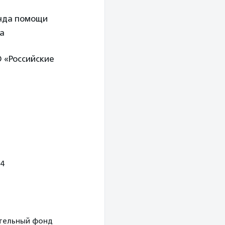
онда помощи
а
 «Российские
4
рительный фонд