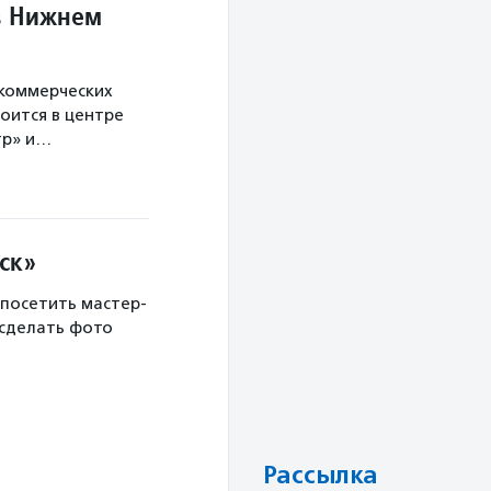
в Нижнем
екоммерческих
оится в центре
тр» и…
ск»
 посетить мастер-
 сделать фото
Рассылка