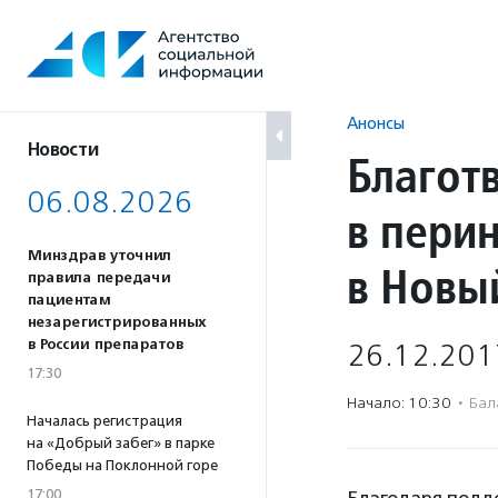
Перейти
к
содержанию
Анонсы
Новости
Благот
06.08.2026
в пери
Минздрав уточнил
в Новы
правила передачи
пациентам
незарегистрированных
в России препаратов
26.12.201
17:30
Начало: 10:30
·
Бал
Началась регистрация
на «Добрый забег» в парке
Победы на Поклонной горе
17:00