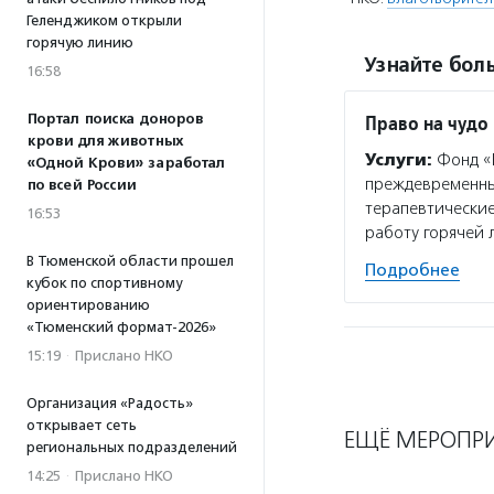
Геленджиком открыли
горячую линию
Узнайте боль
16:58
Портал поиска доноров
Право на чудо
крови для животных
Услуги:
Фонд «П
«Одной Крови» заработал
преждевременных
по всей России
терапевтические
16:53
работу горячей
В Тюменской области прошел
Подробнее
кубок по спортивному
ориентированию
«Тюменский формат-2026»
15:19
·
Прислано НКО
Организация «Радость»
открывает сеть
ЕЩЁ МЕРОПР
региональных подразделений
14:25
·
Прислано НКО