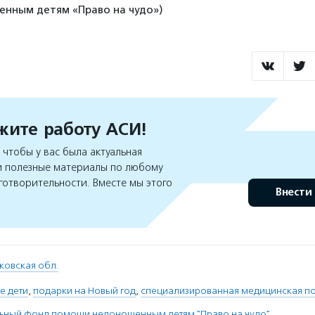
нным детям «Право на чудо»)
ите работу АСИ!
чтобы у вас была актуальная
 полезные материалы по любому
готворительности. Вместе мы этого
Внести
ковская обл.
е дети
,
подарки на Новый год
,
специализированная медицинская п
льный фонд помощи недоношенным детям "Право на чудо"