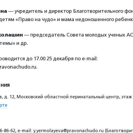
ина
— учредитель и директор Благотворительного ф
етям «Право на чудо» и мама недоношенного ребенк
колашин
— председатель Совета молодых ученых АО
темы» и др.
оводится до 17.00 25 декабря по e-mail:
ravonachudo.ru.
ения
, д. 12, Московский областной перинатальный центр, этаж 
рте
6-86-62, e-mail: y.yermolayeva@pravonachudo.ru (Благотво