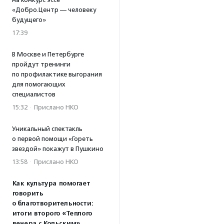
«Добро.Центр — человеку
будущего»
17:39
В Москве и Петербурге
пройдут тренинги
по профилактике выгорания
для помогающих
специалистов
15:32
·
Прислано НКО
Уникальный спектакль
о первой помощи «Гореть
звездой» покажут в Пушкино
13:58
·
Прислано НКО
Как культура помогает
говорить
о благотворительности:
итоги второго «Теплого
вечера с Кольским»