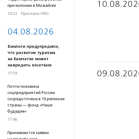
10.08.202
при колонии в Можайске
10:32
·
Прислано НКО
04.08.2026
Биологи предупредили,
что развитие туризма
на Камчатке может
навредить косаткам
09.08.202
17:59
Почти половина
соцпредприятий России
сосредоточена в 10 регионах
страны — фонд «Наше
будущее»
17:46
Принимаются заявки
на конкурс эссе