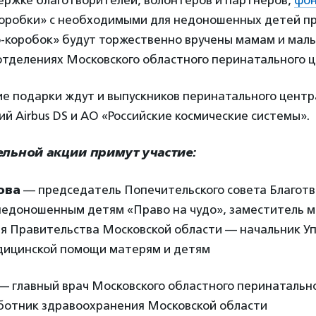
ержке благотворителей, волонтеров и партнеров,
фо
коробки» с необходимыми для недоношенных детей п
о-коробок» будут торжественно вручены мамам и мал
отделениях Московского областного перинатального ц
ие подарки ждут и выпускников перинатального центр
й Airbus DS и АО «Российские космические системы».
ельной акции примут участие:
ова
— председатель Попечительского совета Благот
едоношенным детям «Право на чудо», заместитель 
я Правительства Московской области — начальник У
дицинской помощи матерям и детям
— главный врач Московского областного перинатально
ботник здравоохранения Московской области