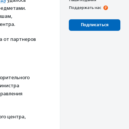
нду
удалось
редметами.
Поддержать нас
ышам,
ентра.
Подписаться
а от партнеров
ворительного
министра
правления
го центра,