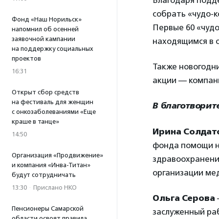
Благодаря подд
собрать «чудо-
Фонд «Наш Норильск»
Первые 60 «чуд
напомнил об осенней
заявочной кампании
находящимся в 
на поддержку социальных
проектов
Также новогодн
16:31
акции — компани
Открыт сбор средств
на фестиваль для женщин
В благотворит
с онкозаболеваниями «Еще
краше в танце»
Ирина Солдат
14:50
фонда помощи н
Организация «Продвижение»
здравоохранени
и компания «Инва-Титан»
организации ме
будут сотрудничать
13:30
·
Прислано НКО
Ольга Серова
Пенсионеры Самарской
заслуженный ра
области освоят правила