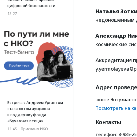
цифровой безопасности
Наталья Зотк
13:27
недоношенным д
Александр Ни
космические сис
Аккредитация пр
y.yermolayeva@p
Адрес провед
шоссе Энтузиастов
Встреча с Андреем Ургантом
Посмотреть на ка
стала лотом аукциона
в поддержку фонда
«Бумажная птица»
Контакты
11:45
·
Прислано НКО
телефон: 8-985-25