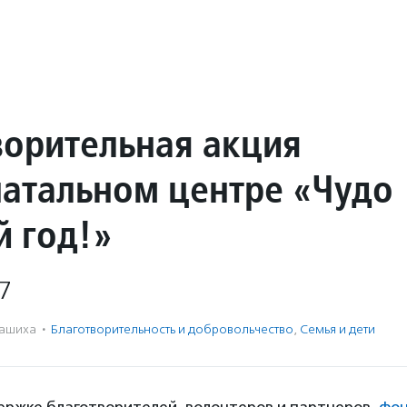
ворительная акция
натальном центре «Чудо
й год!»
7
ашиха
·
Благотвори­тель­ность и доброволь­чест­во
,
Семья и дети