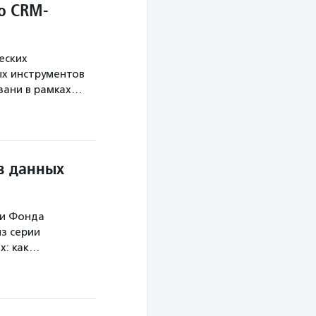
о CRM-
еских
х инструментов
язани в рамках…
в данных
ми Фонда
з серии
х: как…