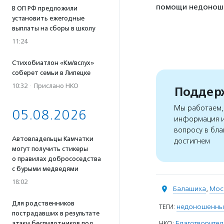
помощи недоноше
В ОП РФ предложили
установить ежегодные
выплаты на сборы в школу
11:24
Стихобиатлон «Км/вслух»
соберет семьи в Липецке
10:32
·
Прислано НКО
Поддерж
Мы работаем, 
05.08.2026
информация и
вопросу в бла
Автовладельцы Камчатки
достигнем
могут получить стикеры
о правилах добрососедства
с бурыми медведями
18:02
Балашиха
,
Мос
Для родственников
ТЕГИ:
недоношенны
пострадавших в результате
НКО:
Благотворите
атаки беспилотников под