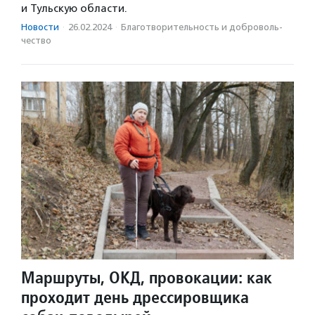
и Тульскую области.
Новости
·
26.02.2024
·
Благотвори­тель­ность и доброволь­
чест­во
Маршруты, ОКД, провокации: как
проходит день дрессировщика