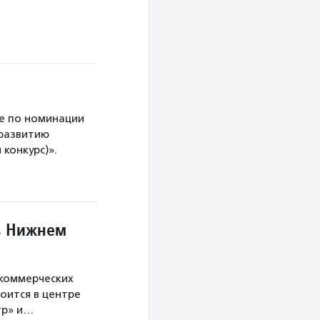
е по номинации
 развитию
конкурс)».
в Нижнем
екоммерческих
оится в центре
тр» и…