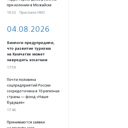
при колонии в Можайске
10:32
·
Прислано НКО
04.08.2026
Биологи предупредили,
что развитие туризма
на Камчатке может
навредить косаткам
17:59
Почти половина
соцпредприятий России
сосредоточена в 10 регионах
страны — фонд «Наше
будущее»
17:46
Принимаются заявки
на конкурс эссе