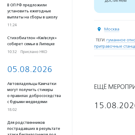
достигнем
В ОП РФ предложили
установить ежегодные
выплаты на сборы в школу
11:24
Москва
Стихобиатлон «Км/вслух»
ТЕГИ:
гуманное отн
соберет семьи в Липецке
притравочные станц
10:32
·
Прислано НКО
05.08.2026
Автовладельцы Камчатки
ЕЩЁ МЕРОПР
могут получить стикеры
о правилах добрососедства
с бурыми медведями
15.08.202
18:02
Для родственников
пострадавших в результате
атаки беспилотников под