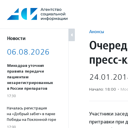
Перейти
к
содержанию
Анонсы
Новости
Очеред
06.08.2026
пресс-
Минздрав уточнил
правила передачи
24.01.201
пациентам
незарегистрированных
в России препаратов
Начало: 18:00
·
Мос
17:30
Началась регистрация
Участники засе
на «Добрый забег» в парке
Победы на Поклонной горе
притравки при 
17:00