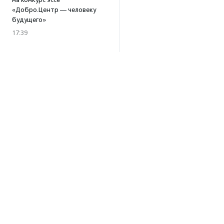
«Добро.Центр — человеку
будущего»
17:39
В Москве и Петербурге
пройдут тренинги
по профилактике выгорания
для помогающих
специалистов
15:32
·
Прислано НКО
Уникальный спектакль
о первой помощи «Гореть
звездой» покажут в Пушкино
13:58
·
Прислано НКО
Как культура помогает
говорить
Об агентстве
о благотворительности:
итоги второго «Теплого
Об агентстве
вечера с Кольским»