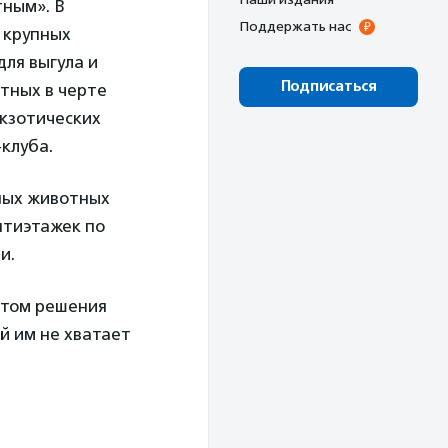
тным». В
Поддержать нас
х крупных
для выгула и
Подписаться
тных в черте
экзотических
-клуба.
ных животных
ятиэтажек по
и.
ытом решения
й им не хватает