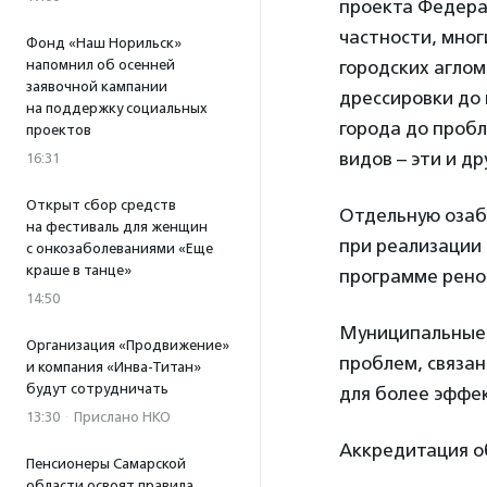
проекта Федера
частности, мног
Фонд «Наш Норильск»
напомнил об осенней
городских аглом
заявочной кампании
дрессировки до
на поддержку социальных
города до проб
проектов
видов – эти и д
16:31
Открыт сбор средств
Отдельную озаб
на фестиваль для женщин
при реализации 
с онкозаболеваниями «Еще
краше в танце»
программе рено
14:50
Муниципальные 
Организация «Продвижение»
проблем, связан
и компания «Инва-Титан»
будут сотрудничать
для более эффе
13:30
·
Прислано НКО
Аккредитация о
Пенсионеры Самарской
области освоят правила