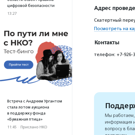
цифровой безопасности
Адрес провед
13:27
Скатертный переул
Посмотреть на ка
Контакты
телефон: +7-926-3
Встреча с Андреем Ургантом
Поддерж
стала лотом аукциона
в поддержку фонда
Мы работаем, 
«Бумажная птица»
информация и
11:45
·
Прислано НКО
вопросу в бла