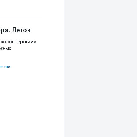
ра. Лето»
с волонтерскими
ужных
ест­во