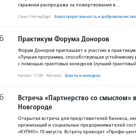
гаражная распродажа за пожертвования в…
Санкт-Петербург
·
Благотвори­тель­ность и доброволь­чест­во
6
Практикум Форума Доноров
Форум Доноров приглашает к участию в практикум
«Лучшая программа, способствующая устойчивому
с помощью грантовых конкурсов (лучший грантовый 
Начало: 11:00
·
Москва
·
Гранты и конкурсы
6
Встреча «Партнерство со смыслом» 
Новгороде
Открытая встреча для представителей бизнеса, н
организаций и социальных предпринимателей сост
«КУПНО» 10 августа. Встречу проводят «Профи-цен