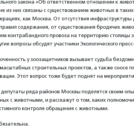
льного закона «Об ответственном отношении к живо
ие из них связаны с существованием животных в таки
ерациях, как Москва. От отсутствия инфраструктуры 
 правил содержания, от существования бродячих живо
лем контрабандного провоза на территорию столицы 
ругие вопросы обсудят участники Экологического пресс
оченность у зоозащитников вызывает судьба бездом
масштабных строительных проектов, а также сносе п
вации. Этот вопрос тоже будет поднят на мероприяти
депутаты ряда районов Москвы поделятся своим оп
ных с животными, и расскажут о том, каких полномочи
ктивного контроля обращения с животными.
бязательна.