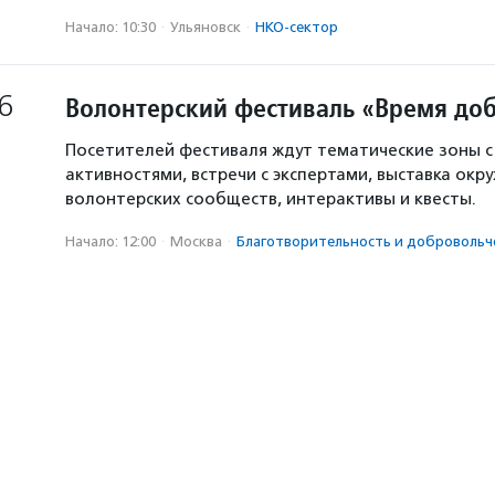
Начало: 10:30
·
Ульяновск
·
НКО-сектор
6
Волонтерский фестиваль «Время доб
Посетителей фестиваля ждут тематические зоны 
активностями, встречи с экспертами, выставка окр
волонтерских сообществ, интерактивы и квесты.
Начало: 12:00
·
Москва
·
Благотвори­тель­ность и доброволь­ч