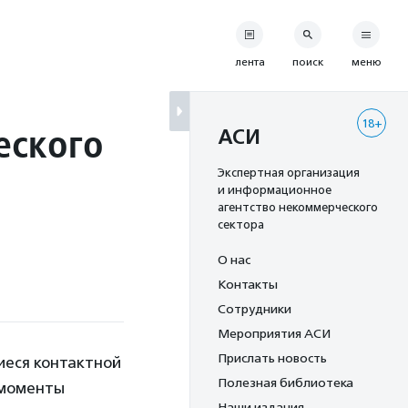
лента
поиск
меню
18+
еского
АСИ
Экспертная организация
и информационное
агентство некоммерческого
сектора
О нас
Контакты
Сотрудники
Мероприятия АСИ
Прислать новость
иеся контактной
Полезная библиотека
 моменты
Наши издания