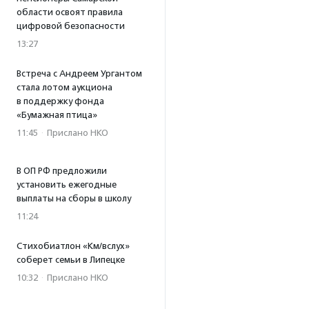
области освоят правила
цифровой безопасности
13:27
Встреча с Андреем Ургантом
стала лотом аукциона
в поддержку фонда
«Бумажная птица»
11:45
·
Прислано НКО
В ОП РФ предложили
установить ежегодные
выплаты на сборы в школу
11:24
Стихобиатлон «Км/вслух»
соберет семьи в Липецке
10:32
·
Прислано НКО