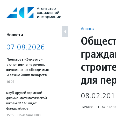
Перейти
к
содержанию
Анонсы
Новости
Общест
07.08.2026
гражда
Препарат «Энхерту»
строит
включили в перечень
жизненно необходимых
для пе
и важнейших лекарств
16:27
Клуб друзей пермской
08.02.201
физико-математической
школы № 146 ищет
Начало: 11:00
·
Мос
фандрайзера
15:35
·
Прислано НКО