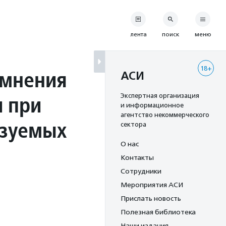
лента
поиск
меню
18+
 мнения
АСИ
 при
Экспертная организация
и информационное
агентство некоммерческого
ьзуемых
сектора
О нас
Контакты
Сотрудники
Мероприятия АСИ
Прислать новость
Полезная библиотека
Наши издания