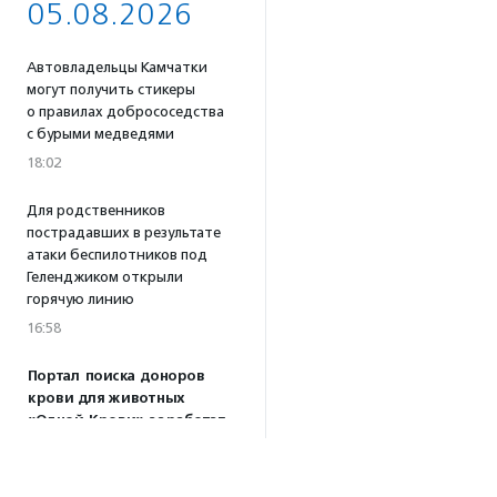
05.08.2026
Автовладельцы Камчатки
могут получить стикеры
о правилах добрососедства
с бурыми медведями
18:02
Для родственников
пострадавших в результате
атаки беспилотников под
Геленджиком открыли
горячую линию
16:58
Портал поиска доноров
крови для животных
«Одной Крови» заработал
по всей России
16:53