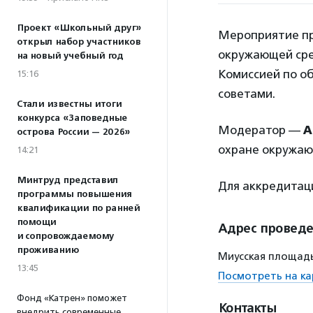
Проект «Школьный друг»
Мероприятие пр
открыл набор участников
окружающей сре
на новый учебный год
Комиссией по о
15:16
советами.
Стали известны итоги
конкурса «Заповедные
Модератор —
А
острова России — 2026»
охране окружаю
14:21
Минтруд представил
Для аккредита
программы повышения
квалификации по ранней
помощи
Адрес провед
и сопровождаемому
проживанию
Миусская площадь
13:45
Посмотреть на ка
Фонд «Катрен» поможет
Контакты
внедрить современные