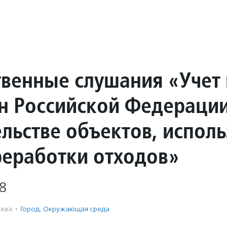
венные слушания «Учет
н Российской Федерации
ельстве объектов, испол
реработки отходов»
8
ква
·
Город
,
Окружающая среда