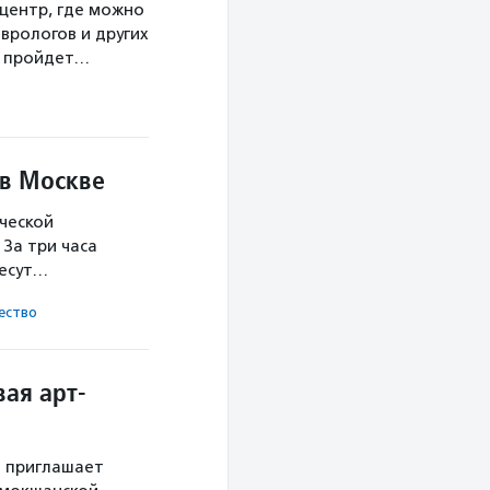
центр, где можно
врологов и других
а пройдет…
 в Москве
ческой
За три часа
несут…
ест­во
ая арт-
й приглашает