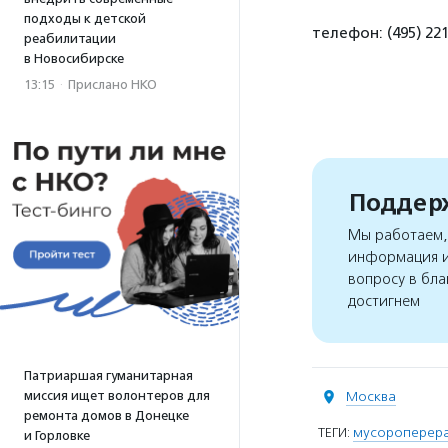
подходы к детской
телефон: (495) 22
реабилитации
в Новосибирске
13:15
·
Прислано НКО
Поддерж
Мы работаем, 
информация и
вопросу в бла
достигнем
Патриаршая гуманитарная
миссия ищет волонтеров для
Москва
ремонта домов в Донецке
ТЕГИ:
мусороперер
и Горловке