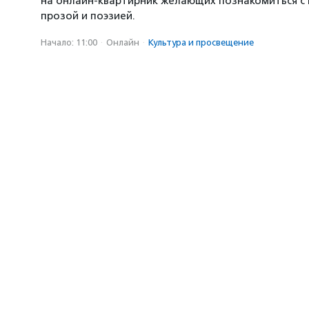
на онлайн-квартирник желающих познакомиться с
прозой и поэзией.
Начало: 11:00
·
Онлайн
·
Культура и просвещение