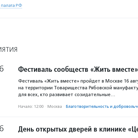
 палата РФ
ИЯТИЯ
6
Фестиваль сообществ «Жить вместе»
Фестиваль «Жить вместе» пройдет в Москве 16 авг
на территории Товарищества Рябовской мануфакту
для всех, кто развивает созидательные…
Начало: 12:00
·
Москва
·
Благотвори­тель­ность и доброволь­ч
6
День открытых дверей в клинике «