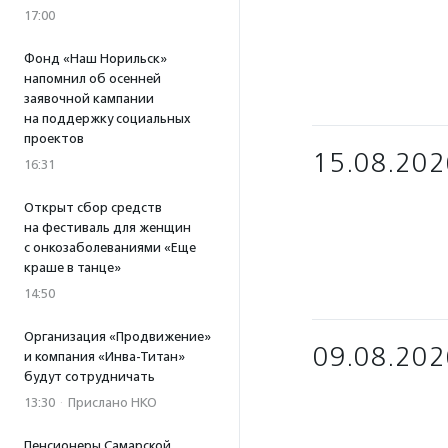
17:00
Фонд «Наш Норильск»
напомнил об осенней
заявочной кампании
на поддержку социальных
проектов
15.08.202
16:31
Открыт сбор средств
на фестиваль для женщин
с онкозаболеваниями «Еще
краше в танце»
14:50
Организация «Продвижение»
09.08.202
и компания «Инва-Титан»
будут сотрудничать
13:30
·
Прислано НКО
Пенсионеры Самарской