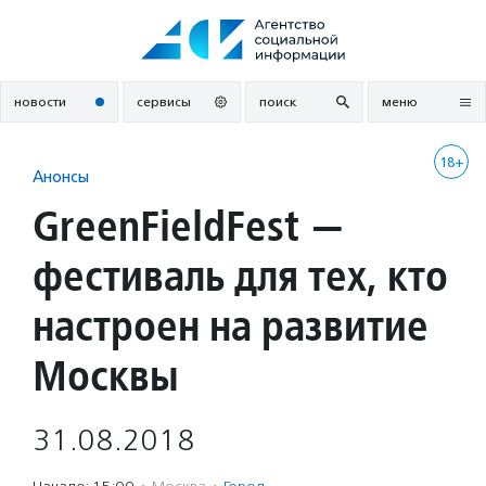
Перейти
к
содержанию
новости
сервисы
поиск
меню
18+
Анонсы
GreenFieldFest —
фестиваль для тех, кто
настроен на развитие
Москвы
31.08.2018