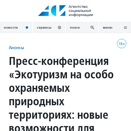
Перейти
к
содержанию
новости
сервисы
поиск
меню
18+
Анонсы
Пресс-конференция
«Экотуризм на особо
охраняемых
природных
территориях: новые
возможности для