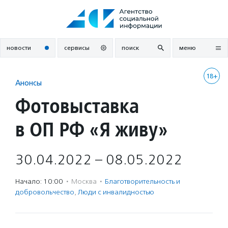
Перейти
к
содержанию
новости
сервисы
поиск
меню
18+
Анонсы
Фотовыставка
в ОП РФ «Я живу»
30.04.2022 – 08.05.2022
Начало: 10:00
·
Москва
·
Благотвори­тель­ность и
доброволь­чест­во
,
Люди с инвалидностью