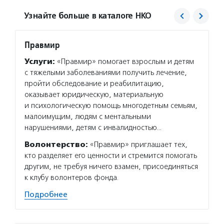
Узнайте больше в каталоге НКО
Правмир
Фонд 
Услуги:
«Правмир» помогает взрослым и детям
Услуг
с тяжелыми заболеваниями получить лечение,
гранто
пройти обследование и реабилитацию,
(в цел
оказывает юридическую, материальную
на ока
и психологическую помощь многодетным семьям,
потенц
малоимущим, людям с ментальными
по соц
нарушениями, детям с инвалидностью…
Подро
Волонтерство:
«Правмир» приглашает тех,
кто разделяет его ценности и стремится помогать
другим, не требуя ничего взамен, присоединяться
к клубу волонтеров фонда.
Подробнее