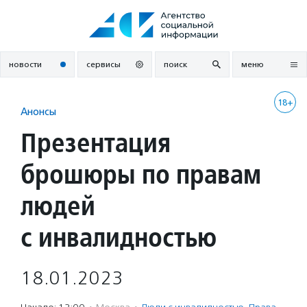
Перейти
к
содержанию
новости
сервисы
поиск
меню
18+
Анонсы
Презентация
брошюры по правам
людей
с инвалидностью
18.01.2023